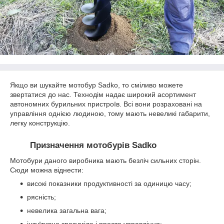
Якщо ви шукайте мотобур Sadko, то сміливо можете
звертатися до нас. Технодім надає широкий асортимент
автономних бурильних пристроїв. Всі вони розраховані на
управління однією людиною, тому мають невеликі габарити,
легку конструкцію.
Призначення мотобурів Sadko
Мотобури даного виробника мають безліч сильних сторін.
Сюди можна віднести:
високі показники продуктивності за одиницю часу;
рясність;
невелика загальна вага;
інтуїтивно зрозуміле і просто управління;