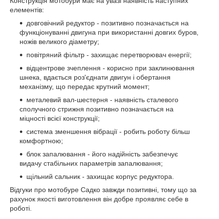
Конструкція мотобури має на увазі наявність наступних
елементів:
довговічний редуктор - позитивно позначається на
функціонуванні двигуна при використанні довгих буров,
ножів великого діаметру;
повітряний фільтр - захищає перетворювач енергії;
відцентрове зчеплення - корисно при заклинювання
шнека, вдається роз'єднати двигун і обертання
механізму, що передає крутний момент;
металевий вал-шестерня - наявність сталевого
сполучного стрижня позитивно позначається на
міцності всієї конструкції;
система зменшення вібрації - робить роботу більш
комфортною;
блок запалювання - його надійність забезпечує
видачу стабільних параметрів запалювання;
щільний сальник - захищає корпус редуктора.
Відгуки про мотобуре Садко завжди позитивні, тому що за
рахунок якості виготовлення він добре проявляє себе в
роботі.