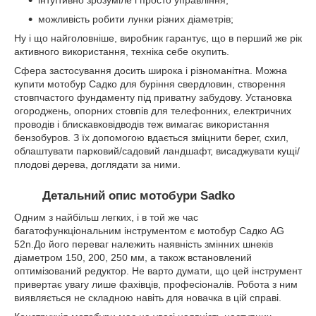
можливість робити лунки різних діаметрів;
Ну і що найголовніше, виробник гарантує, що в перший же рік
активного використання, техніка себе окупить.
Сфера застосування досить широка і різноманітна. Можна
купити мотобур Садко для буріння свердловин, створення
стовпчастого фундаменту під приватну забудову. Установка
огороджень, опорних стовпів для телефонних, електричних
проводів і блискавковідводів теж вимагає використання
бензобуров. З їх допомогою вдається зміцнити берег, схил,
облаштувати парковий/садовий ландшафт, висаджувати кущі/
плодові дерева, доглядати за ними.
Детальний опис мотобури Sadko
Одним з найбільш легких, і в той же час
багатофункціональним інструментом є мотобур Садко AG
52n.До його переваг належить наявність змінних шнеків
діаметром 150, 200, 250 мм, а також встановлений
оптимізований редуктор. Не варто думати, що цей інструмент
привертає увагу лише фахівців, професіоналів. Робота з ним
виявляється не складною навіть для новачка в цій справі.