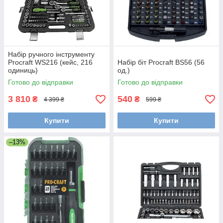
Набір ручного інструменту
Procraft WS216 (кейс, 216
Набір біт Procraft BS56 (56
одиниць)
од.)
Готово до відправки
Готово до відправки
3 810
540
₴
₴
4 399 ₴
599 ₴
Купити
Купити
–13%