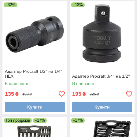
–32%
–13%
Адаптер Procraft 1/2" на 1/4"
HEX
Адаптер Procraft 3/4'' на 1/2''
В наявності
В наявності
135
195
₴
₴
199 ₴
225 ₴
Купити
Купити
Топ продажів
–17%
–17%