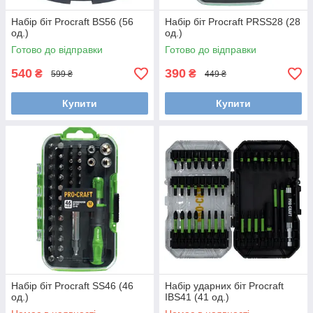
Набір біт Procraft BS56 (56
Набір біт Procraft PRSS28 (28
од.)
од.)
Готово до відправки
Готово до відправки
540
390
₴
₴
599 ₴
449 ₴
Купити
Купити
Набір біт Procraft SS46 (46
Набір ударних біт Procraft
од.)
IBS41 (41 од.)