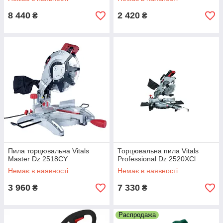
8 440
2 420
₴
₴
Пила торцювальна Vitals
Торцювальна пила Vitals
Master Dz 2518CY
Professional Dz 2520XCl
Немає в наявності
Немає в наявності
3 960
7 330
₴
₴
Распродажа