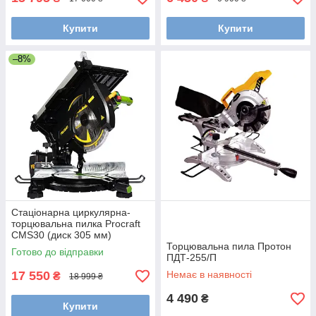
Купити
Купити
–8%
Стаціонарна циркулярна-
торцювальна пилка Procraft
CMS30 (диск 305 мм)
Торцювальна пила Протон
Готово до відправки
ПДТ-255/П
17 550
Немає в наявності
₴
18 999 ₴
4 490
₴
Купити