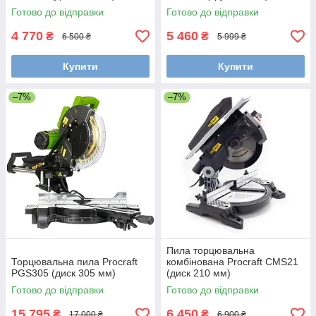
Готово до відправки
Готово до відправки
4 770
5 460
₴
₴
6 500 ₴
5 999 ₴
Купити
Купити
–7%
–7%
Пила торцювальна
Торцювальна пила Procraft
комбінована Procraft CMS21
PGS305 (диск 305 мм)
(диск 210 мм)
Готово до відправки
Готово до відправки
15 795
6 450
₴
₴
17 000 ₴
6 900 ₴