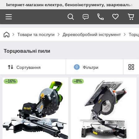
Інтернет-магазин електро, бензоінструменту, зварювально
Товари та послуги
Деревообробний інструмент
Торц
Торцювальні пили
Сортування
0
Фільтри
–16%
–8%