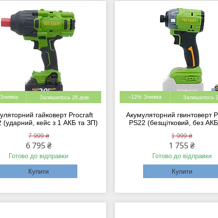
–12%
Залишилось 28 днів
Залишилось 2
уляторний гайковерт Procraft
Акумуляторний гвинтоверт Pr
(ударний, кейс з 1 АКБ та ЗП)
PS22 (безщітковий, без АКБ
7 999 ₴
1 999 ₴
6 795 ₴
1 755 ₴
Готово до відправки
Готово до відправки
Купити
Купити