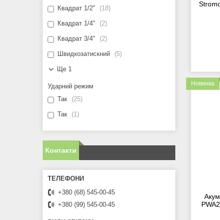
Stromo
Квадрат 1/2"
18
Квадрат 1/4"
2
Квадрат 3/4"
2
Швидкозатискний
5
Ще 1
Новинка
Ударний режим
Так
25
Так
1
Контакти
+380 (68) 545-00-45
Акум
PWA20
+380 (99) 545-00-45