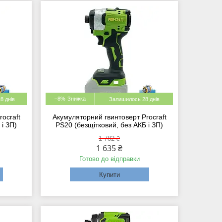
–8%
8 днів
Залишилось 28 днів
ocraft
Акумуляторний гвинтоверт Procraft
 і ЗП)
PS20 (безщітковий, без АКБ і ЗП)
1 782 ₴
1 635 ₴
Готово до відправки
Купити