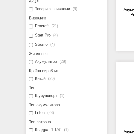
Акція
Товари зі знижками
9
Акум
P
Виробник
Procraft
21
Start Pro
4
Stromo
4
Живлення
Акумулятор
29
Країна виробник
Китай
29
Тип
Шуруповерт
1
Тип акумулятора
Li-Ion
28
Тип патрона
Квадрат 1 1/4"
1
Акум