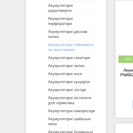
Акумуляторні
шуруповерти
Акумуляторні
перфоратори
Акумуляторні дискові
пилки
Акумуляторні гайковерти
та гвинтоверти
Акумуляторні секатори
–15%
Акумуляторні пилки
Акум
Акумуляторні коси
PWA82 
Акумуляторні кущорізи
Акумуляторні ліхтарі
Акумуляторні пістолети
для герметика
Акумуляторні компресори
Акумуляторні шабельні
пили
Акумуляторні будівельні