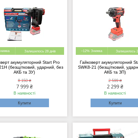
–12%
Залишилось 28 днів
Залишилось 2
верт акумуляторний Start Pro
Гайковерт акумуляторний Sta
1H (безщітковий, ударний, без
SWK8-21 (безщітковий, ударн
АКБ та ЗУ)
АКБ та ЗП)
8 150 ₴
2 599 ₴
7 999 ₴
2 299 ₴
В наявності
В наявності
Купити
Купити