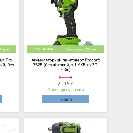
–29%
8 днів
Залишилось 28 днів
rt Pro
Акумуляторний гвинтоверт Procraft
ий, без
PS25 (безщітковий, з 1 АКБ та ЗП,
кейс)
2 999 ₴
2 115 ₴
Готово до відправки
Купити