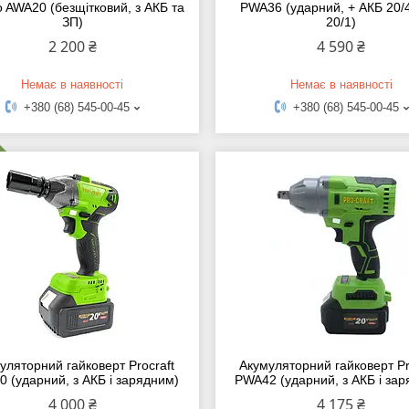
 AWA20 (безщітковий, з АКБ та
PWA36 (ударний, + АКБ 20/
ЗП)
20/1)
2 200 ₴
4 590 ₴
Немає в наявності
Немає в наявності
+380 (68) 545-00-45
+380 (68) 545-00-45
уляторний гайковерт Procraft
Акумуляторний гайковерт Pr
 (ударний, з АКБ і зарядним)
PWA42 (ударний, з АКБ і за
4 000 ₴
4 175 ₴