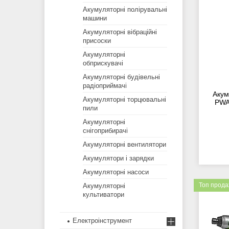
Акумуляторні полірувальні
машини
Акумуляторні вібраційні
присоски
Акумуляторні
обприскувачі
Акумуляторні будівельні
радіоприймачі
Акум
Акумуляторні торцювальні
PWA
пили
Акумуляторні
снігоприбирачі
Акумуляторні вентилятори
Акумулятори і зарядки
Акумуляторні насоси
Топ прод
Акумуляторні
культиватори
Електроінструмент