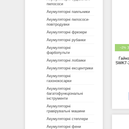
пилососи
Акумуляторні паяльники
Акумуляторні пилососи-
повітродувки
Акумуляторні фрезери
Акумуляторні рубанки
Акумуляторні
–2%
фарбопульти
Гайко
Акумуляторні лобзики
SWK7-2
Акумуляторні ексцентрики
Акумуляторні
газонокосарки
Акумуляторні
багатофункціональні
інструменти
Акумуляторні
гравірувальні машини
Акумуляторні степлери
Акумуляторні фени