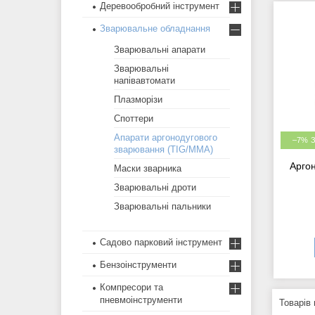
Деревообробний інструмент
Зварювальне обладнання
Зварювальні апарати
Зварювальні
напівавтомати
Плазморізи
Споттери
Апарати аргонодугового
–7%
зварювання (TIG/MMA)
Арго
Маски зварника
Зварювальні дроти
Зварювальні пальники
Садово парковий інструмент
Бензоінструменти
Компресори та
пневмоінструменти