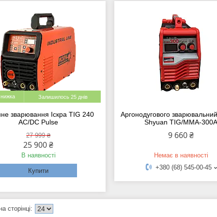
Залишилось 25 днів
нне зварювання Іскра TIG 240
Аргонодугового зварювальний
AC/DC Pulse
Shyuan TIG/MMA-300
9 660 ₴
27 999 ₴
25 900 ₴
В наявності
Немає в наявності
+380 (68) 545-00-45
Купити