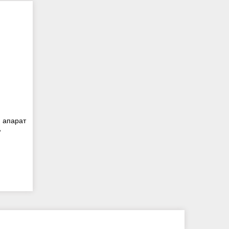
 апарат
А