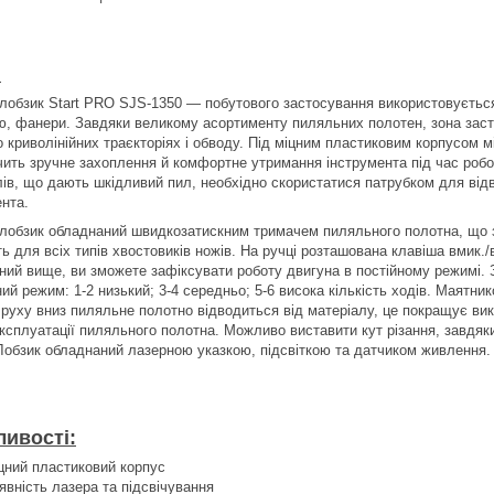
:
лобзик Start PRO SJS-1350 — побутового застосування використовується 
ю, фанери. Завдяки великому асортименту пиляльних полотен, зона зас
о криволінійних траєкторіях і обводу. Під міцним пластиковим корпусом 
чить зручне захоплення й комфортне утримання інструмента під час робот
лів, що дають шкідливий пил, необхідно скористатися патрубком для відв
ента.
лобзик обладнаний швидкозатискним тримачем пиляльного полотна, що з
ь для всіх типів хвостовиків ножів. На ручці розташована клавіша вмик.
ний вище, ви зможете зафіксувати роботу двигуна в постійному режимі.
ий режим: 1-2 низький; 3-4 середньо; 5-6 висока кількість ходів. Маятни
 руху вниз пиляльне полотно відводиться від матеріалу, це покращує ви
ксплуатації пиляльного полотна. Можливо виставити кут різання, завдяки 
 Лобзик обладнаний лазерною указкою, підсвіткою та датчиком живлення.
ивості:
цний пластиковий корпус
явність лазера та підсвічування