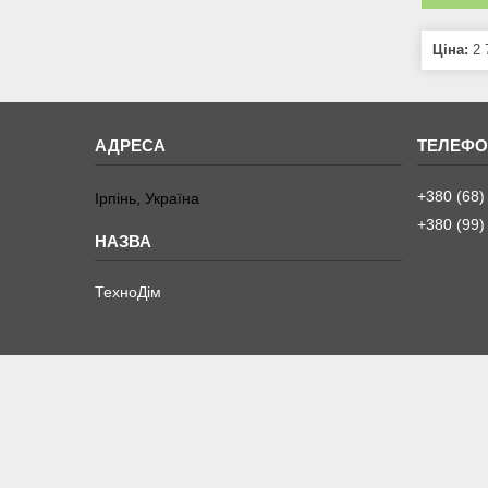
Ціна:
2 
+380 (68)
Ірпінь, Україна
+380 (99)
ТехноДім