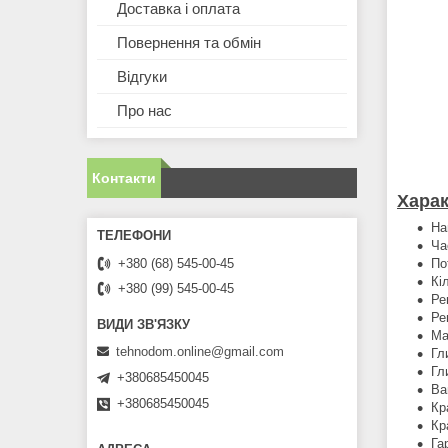
Доставка і оплата
Повернення та обмін
Відгуки
Про нас
Контакти
Харак
На
Ча
По
+380 (68) 545-00-45
Кі
+380 (99) 545-00-45
Ре
Ре
Ма
tehnodom.online@gmail.com
Гл
Гл
+380685450045
Ва
+380685450045
Кр
Кр
Га