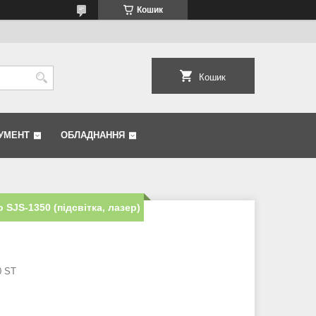
Кошик
Кошик
УМЕНТ
ОБЛАДНАННЯ
 SJS-1350 (підсвітка, лазер)
0 ST