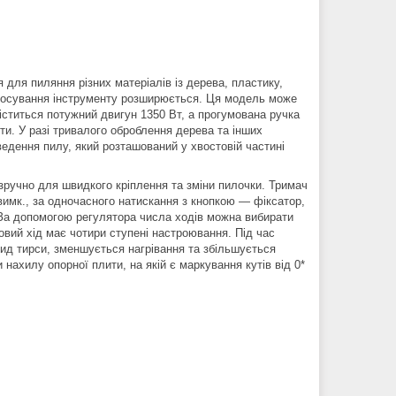
для пиляння різних матеріалів із дерева, пластику,
тосування інструменту розширюється. Ця модель може
міститься потужний двигун 1350 Вт, а прогумована ручка
и. У разі тривалого оброблення дерева та інших
едення пилу, який розташований у хвостовій частині
ручно для швидкого кріплення та зміни пилочки. Тримач
/вимк., за одночасного натискання з кнопкою — фіксатор,
 За допомогою регулятора числа ходів можна вибирати
ковий хід має чотири ступені настроювання. Під час
кид тирси, зменшується нагрівання та збільшується
нахилу опорної плити, на якій є маркування кутів від 0*