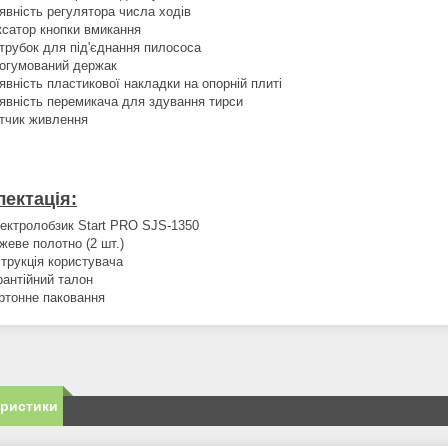
явність регулятора числа ходів
ксатор кнопки вмикання
трубок для під'єднання пилососа
огумований держак
явність пластикової накладки на опорній плиті
явність перемикача для здування тирси
тчик живлення
ектація:
ектролобзик Start PRO SJS-1350
жеве полотно (2 шт.)
струкція користувача
рантійний талон
ртонне паковання
еристики