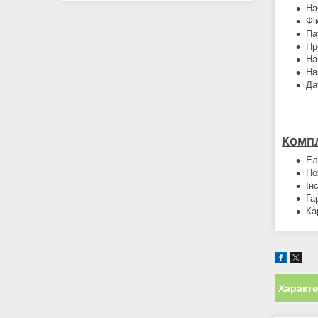
На
Фі
Па
Пр
На
На
Да
Компл
Ел
Но
Ін
Га
Ка
Характ