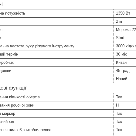
ні
на потужність
1350 Вт
2 кг
ня
Мережа 2
к
Start
ьна частота руху ріжучого інструменту
3000 хід/х
ний термін
36 міс
иробник
Китай
ідошви
45 град.
Новий
ові функції
ння кількості обертів
Так
вання робочої зони
Ні
й маркер
Так
вий хід
Так
ення пилозбірника/пилососа
Так