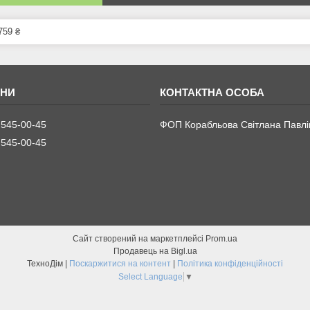
759 ₴
 545-00-45
ФОП Корабльова Світлана Павлі
 545-00-45
Сайт створений на маркетплейсі
Prom.ua
Продавець на Bigl.ua
ТехноДім |
Поскаржитися на контент
|
Політика конфіденційності
Select Language
▼