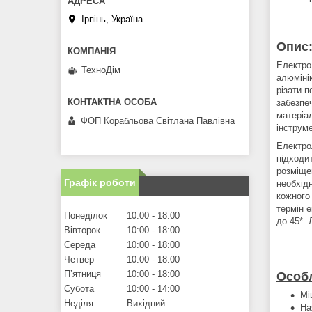
Ірпінь, Україна
Опис
Електро
ТехноДім
алюміні
різати п
забезпе
матеріа
ФОП Корабльова Світлана Павлівна
інструм
Електро
підходит
розміще
Графік роботи
необхідн
кожного
термін е
Понеділок
10:00
18:00
до 45*.
Вівторок
10:00
18:00
Середа
10:00
18:00
Четвер
10:00
18:00
Пʼятниця
10:00
18:00
Особл
Субота
10:00
14:00
Мі
Неділя
Вихідний
На