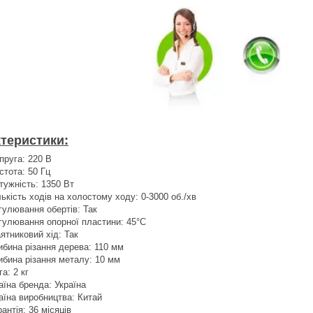
теристики:
пруга: 220 В
стота: 50 Гц
тужність: 1350 Вт
лькість ходів на холостому ходу: 0-3000 об./хв
гулювання обертів: Так
гулювання опорної пластини: 45°С
ятниковий хід: Так
ибина різання дерева: 110 мм
ибина різання металу: 10 мм
га: 2 кг
аїна бренда: Україна
аїна виробництва: Китай
рантія: 36 місяців