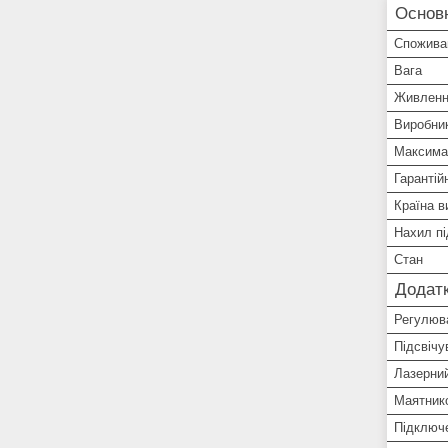
Основ
Спожива
Вага
Живлен
Виробни
Максимал
Гарантій
Країна в
Нахил п
Стан
Додатк
Регулюва
Підсвічу
Лазерни
Маятнико
Підключ