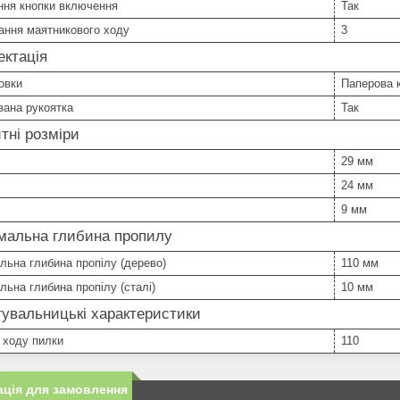
ння кнопки включення
Так
ання маятникового ходу
3
ктація
овки
Паперова 
вана рукоятка
Так
тні розміри
29 мм
24 мм
9 мм
мальна глибина пропилу
ьна глибина пропілу (дерево)
110 мм
ьна глибина пропілу (сталі)
10 мм
увальницькі характеристики
 ходу пилки
110
ція для замовлення