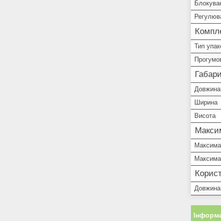
Блокува
Регулюв
Компле
Тип упак
Прогумо
Габари
Довжина
Ширина
Висота
Макси
Максимал
Максимал
Корист
Довжина
Інформа