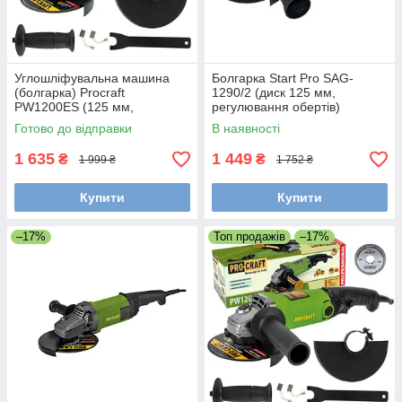
Углошліфувальна машина
Болгарка Start Pro SAG-
(болгарка) Procraft
1290/2 (диск 125 мм,
PW1200ES (125 мм,
регулювання обертів)
регулювання обертів)
Готово до відправки
В наявності
1 635
1 449
₴
₴
1 999 ₴
1 752 ₴
Купити
Купити
–17%
Топ продажів
–17%