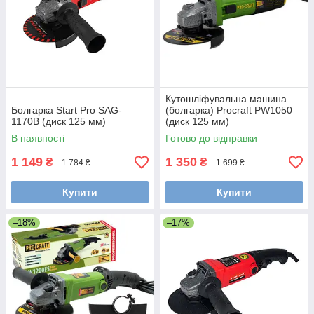
Кутошліфувальна машина
Болгарка Start Pro SAG-
(болгарка) Procraft PW1050
1170B (диск 125 мм)
(диск 125 мм)
В наявності
Готово до відправки
1 149
1 350
₴
₴
1 784 ₴
1 699 ₴
Купити
Купити
–18%
–17%