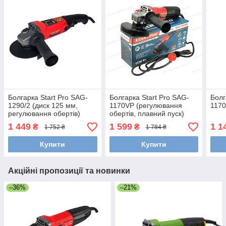
Болгарка Start Pro SAG-
Болгарка Start Pro SAG-
Болг
1290/2 (диск 125 мм,
1170VP (регулювання
1170
регулювання обертів)
обертів, плавний пуск)
1 449
1 599
1 1
₴
₴
1 752 ₴
1 784 ₴
Купити
Купити
Акційні пропозиції та новинки
–36%
–21%