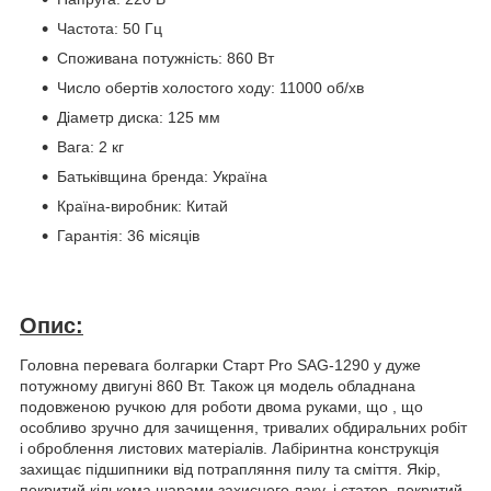
Частота: 50 Гц
Споживана потужність: 860 Вт
Число обертів холостого ходу: 11000 об/хв
Діаметр диска: 125 мм
Вага: 2 кг
Батьківщина бренда: Україна
Країна-виробник: Китай
Гарантія: 36 місяців
Опис:
Головна перевага болгарки Старт Pro SAG-1290 у дуже
потужному двигуні 860 Вт. Також ця модель обладнана
подовженою ручкою для роботи двома руками, що , що
особливо зручно для зачищення, тривалих обдиральних робіт
і оброблення листових матеріалів. Лабіринтна конструкція
захищає підшипники від потрапляння пилу та сміття. Якір,
покритий кількома шарами захисного лаку, і статор, покритий