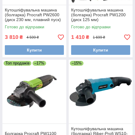
Кутошліфувальна машина
Кутошліфувальна машина
(болгарка) Procraft PW2600
(болгарка) Procraft PW1200
(диск 230 мм, плавний пуск)
(диск 125 мм)
Готово до відправки
Готово до відправки
3 810
1 410
₴
₴
4 599 ₴
1 699 ₴
Купити
Купити
Топ продажів
–17%
–15%
Кутошліфувальна машина
Болгарка Procraft PW1100
(болгарка) Riber-Profi WS10-