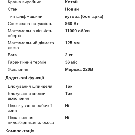
Країна виробник
Китай
Стан
Новий
Тип шліфмашини
кутова (болгарка)
Споживана потужність
860 Вт
Максимальна кількість
11000 об/хв
обертів
Максимальний діаметр
125 мм
диска
Вага
2 кг
Гарантійний термін
36 міс
Живлення
Мережа 220В
Додаткові функції
Блокування шпинделя
Так
Блокування кнопки
Так
включення
Підсвічування робочої
Ні
зони
Підключення
Ні
пилозбірника/пилососа
Комплектація