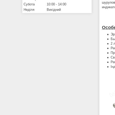
шурупов
Субота
10:00
14:00
индикат
Неділя
Вихідний
Особ
Эр
Бы
2 
Ре
Пр
Св
Ре
Ін