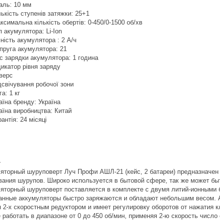
аль: 10 мм
лькість ступенів затяжки: 25+1
ксимальна кількість обертів: 0-450/0-1500 об/хв
п акумулятора: Li-Ion
ність акумулятора : 2 А/ч
пруга акумулятора: 21
с зарядки акумулятора: 1 година
дикатор рівня заряду
верс
дсвічування робочої зони
га: 1 кг
аїна бренду: Україна
аїна виробництва: Китай
рантія: 24 місяці
:
яторный шуруповерт Луч Профи АШЛ-21 (кейс, 2 батареи) предназначен 
вания шурупов. Широко используется в бытовой сфере, так же может б
яторный шуруповерт поставляется в комплекте с двумя литий-ионными 
Данные аккумуляторы быстро заряжаются и обладают небольшим весом.
 2-х скоростным редуктором и имеет регулировку оборотов от нажатия к
 работать в диапазоне от 0 до 450 об/мин, применяя 2-ю скорость число