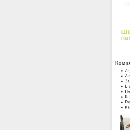
Шв
па
Компл
Ак
Ак
За
Бі
Пл
Ке
Га
Ка