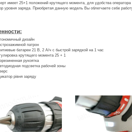
ерт имеет 25+1 положений крутящего момента, для удобства оператора 
ор уровня заряда. Приобретая данную модель Вы облегчаете себе работ
енности:
гономичный дизайн
строзажимной патрон
литиевые батареи 21 В, 2 А/ч с быстрой зарядкой на 1 час
гулировка крутящего момента 25 + 1
орезиненная рукоятка
етодиодная подсветка рабочей зоны
верс
дикатор рівня заряду