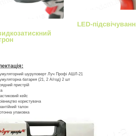
LED-підсвічуванн
идкозатискний
трон
ектація:
умуляторний шуруповерт Луч Профі АШЛ-21
умуляторна батарея (21, 2 A/год) 2 шт
рядний пристрій
та
астиковий кейс
рівництво користувача
рантійний талон
ртонна упаковка