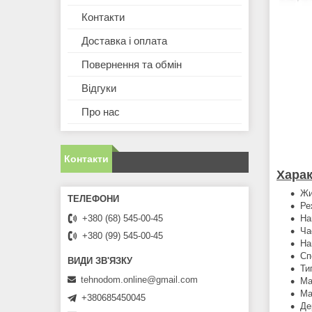
Контакти
Доставка і оплата
Повернення та обмін
Відгуки
Про нас
Контакти
Харак
Жи
Ре
На
+380 (68) 545-00-45
Ча
+380 (99) 545-00-45
На
Сп
Ти
tehnodom.online@gmail.com
Ма
Ма
+380685450045
Де