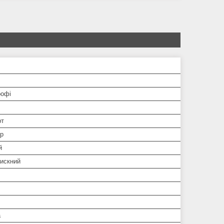
рофі
рт
р
й
искний
а