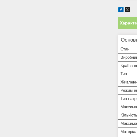
Характ
Основ
Стан
Виробни
Країна в
Тип
Живлен
Режим і
Тип патр
Максима
Кількіст
Максимал
Матеріал