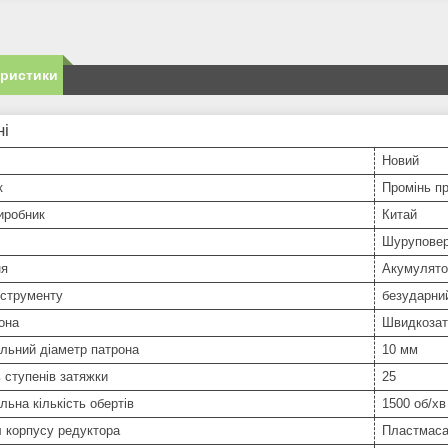
еристики
ні
Новий
к
Промінь п
иробник
Китай
Шурупове
ня
Акумулято
нструменту
безударни
она
Швидкозат
льний діаметр патрона
10 мм
ь ступенів затяжки
25
ьна кількість обертів
1500 об/хв
 корпусу редуктора
Пластмас