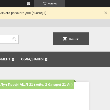
Кошик
жчого робочого дня (сьогодні).
Кошик
УМЕНТ
ОБЛАДНАННЯ
уч Профі АШЛ-21 (кейс, 2 батареї 21 Ач)