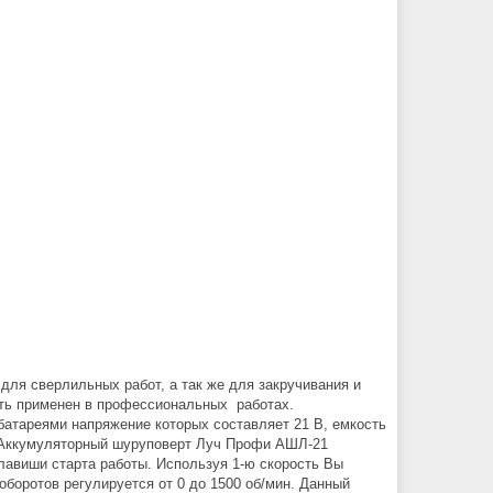
для сверлильных работ, а так же для закручивания и
ыть применен в профессиональных работах.
батареями напряжение которых составляет 21 В, емкость
 Аккумуляторный шуруповерт Луч Профи АШЛ-21
лавиши старта работы. Используя 1-ю скорость Вы
 оборотов регулируется от 0 до 1500 об/мин. Данный