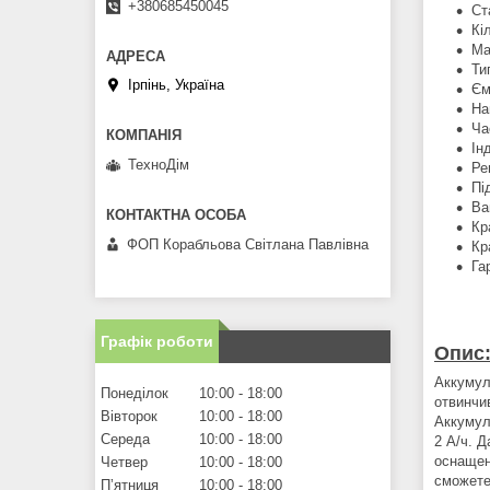
+380685450045
Ст
Кі
Ма
Ти
Ірпінь, Україна
Єм
На
Ча
Ін
ТехноДім
Ре
Пі
Ва
Кр
ФОП Корабльова Світлана Павлівна
Кр
Га
Графік роботи
Опис
Аккумул
Понеділок
10:00
18:00
отвинчи
Вівторок
10:00
18:00
Аккумул
Середа
10:00
18:00
2 А/ч. 
оснащен
Четвер
10:00
18:00
сможете
Пʼятниця
10:00
18:00