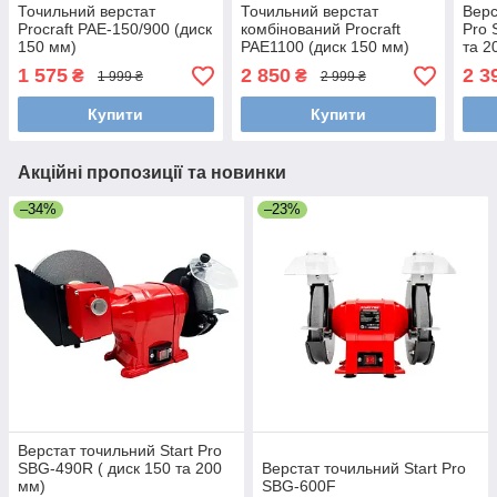
Точильний верстат
Точильний верстат
Верс
Procraft PAE-150/900 (диск
комбінований Procraft
Pro 
150 мм)
PAE1100 (диск 150 мм)
та 2
1 575
2 850
2 3
₴
₴
1 999 ₴
2 999 ₴
Купити
Купити
Акційні пропозиції та новинки
–34%
–23%
Верстат точильний Start Pro
SBG-490R ( диск 150 та 200
Верстат точильний Start Pro
мм)
SBG-600F