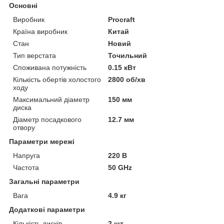
Основні
Виробник
Procraft
Країна виробник
Китай
Стан
Новий
Тип верстата
Точильний
Споживана потужність
0.15 кВт
Кількість обертів холостого
2800 об/хв
ходу
Максимальний діаметр
150 мм
диска
Діаметр посадкового
12.7 мм
отвору
Параметри мережі
Напруга
220 В
Частота
50 GHz
Загальні параметри
Вага
4.9 кг
Додаткові параметри
Кількість дисків
2 шт.