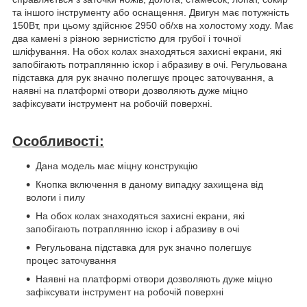
та іншого інструменту або оснащення. Двигун має потужність
150Вт, при цьому здійснює 2950 об/хв на холостому ходу. Має
два камені з різною зернистістю для грубої і точної
шліфування. На обох колах знаходяться захисні екрани, які
запобігають потраплянню іскор і абразиву в очі. Регульована
підставка для рук значно полегшує процес заточування, а
наявні на платформі отвори дозволяють дуже міцно
зафіксувати інструмент на робочій поверхні.
Особливості:
Дана модель має міцну конструкцію
Кнопка включення в даному випадку захищена від
вологи і пилу
На обох колах знаходяться захисні екрани, які
запобігають потраплянню іскор і абразиву в очі
Регульована підставка для рук значно полегшує
процес заточування
Наявні на платформі отвори дозволяють дуже міцно
зафіксувати інструмент на робочій поверхні