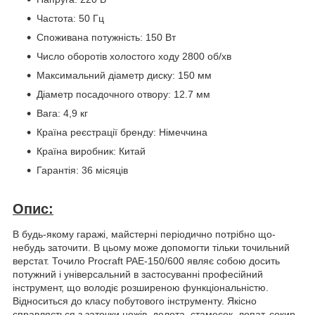
Частота: 50 Гц
Споживана потужність: 150 Вт
Число оборотів холостого ходу 2800 об/хв
Максимальний діаметр диску: 150 мм
Діаметр посадочного отвору: 12.7 мм
Вага: 4,9 кг
Країна реєстрації бренду: Німеччина
Країна виробник: Китай
Гарантія: 36 місяців
Опис:
В будь-якому гаражі, майстерні періодично потрібно що-
небудь заточити. В цьому може допомогти тільки точильний
верстат. Точило Procraft PAE-150/600 являє собою досить
потужний і універсальний в застосуванні професійний
інструмент, що володіє розширеною функціональністю.
Відноситься до класу побутового інструменту. Якісно
справляється з заточки ножів, долота, стамесок, лопат, сокир