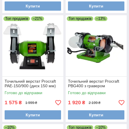
Купити
Купити
Топ продажів
–21%
Топ продажів
–13%
Точильний верстат Procraft
Точильний верстат Procraft
PAE-150/900 (диск 150 мм)
PBG400 з гравером
Готово до відправки
Готово до відправки
1 575
1 920
₴
₴
1 999 ₴
2 199 ₴
Купити
Купити
–10%
Топ продажів
–10%