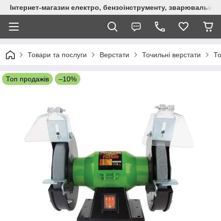
Інтернет-магазин електро, бензоінструменту, зварювально
Товари та послуги
Верстати
Точильні верстати
То
Топ продажів
–10%