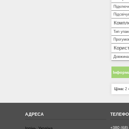
Підключ
Підсвічу
Компле
Тип упак
Прогумо
Корист
Довжина
Інформа
Ціна:
2 
+380 (68)
Ірпінь, Україна