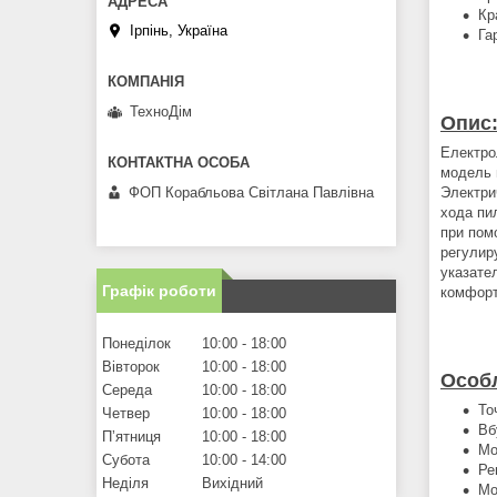
Кр
Ірпінь, Україна
Га
ТехноДім
Опис
Електрол
модель 
ФОП Корабльова Світлана Павлівна
Электри
хода пи
при пом
регулир
указате
Графік роботи
комфорт
Понеділок
10:00
18:00
Вівторок
10:00
18:00
Особл
Середа
10:00
18:00
То
Четвер
10:00
18:00
Вб
Пʼятниця
10:00
18:00
Мо
Субота
10:00
14:00
Ре
Неділя
Вихідний
Мо