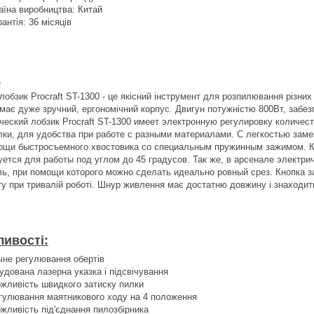
аїна виробництва: Китай
рантія: 36 місяців
:
обзик Procraft ST-1300 - це якісний інструмент для розпилювання різних 
має дуже зручний, ергономічний корпус. Двигун потужністю 800Вт, забез
ческий лобзик Procraft ST-1300 имеет электронную регулировку количес
лки, для удобства при работе с разными материалами. С легкостью зам
ощи быстросъемного хвостовика со специальным пружинным зажимом. К
уется для работы под углом до 45 градусов. Так же, в арсенале электрич
ль, при помощи которого можно сделать идеально ровный срез. Кнопка з
у при тривалій роботі. Шнур живлення має достатню довжину і знаходитьс
ивості:
чне регулювання обертів
удована лазерна указка і підсвічування
жливість швидкого затиску пилки
гулювання маятникового ходу на 4 положення
жливість під'єднання пилозбірника