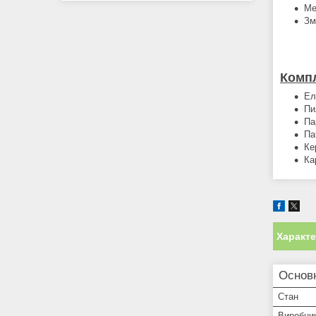
Ме
Зм
Компл
Ел
Пи
Па
Па
Ке
Ка
Характ
Основ
Стан
Виробни