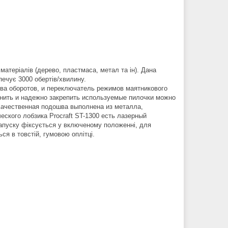
матеріалів (дерево, пластмаса, метал та ін). Дана
печує 3000 обертів/хвилину.
тва оборотов, и переключатель режимов маятникового
енить и надежно закрепить используемые пилочки можно
ачественная подошва выполнена из металла,
еского лобзика Procraft ST-1300 есть лазерный
апуску фіксується у включеному положенні, для
я в товстій, гумовою оплітці.