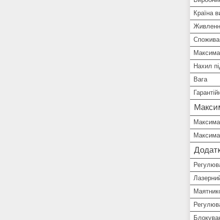
Країна в
Живлен
Спожива
Максимал
Нахил п
Вага
Гарантій
Макси
Максимал
Максимал
Додатк
Регулюва
Лазерни
Маятнико
Регулюв
Блокува