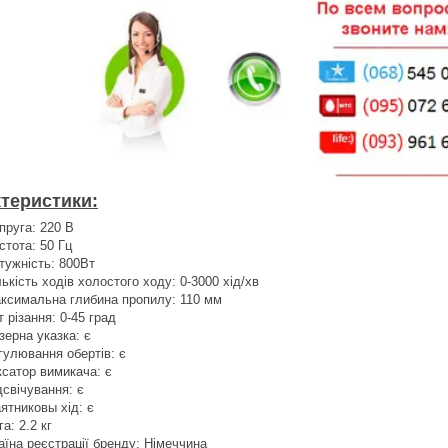
теристики:
пруга: 220 В
стота: 50 Гц
тужність: 800Вт
лькість ходів холостого ходу: 0-3000 хід/хв
ксимальна глибина пропилу: 110 мм
т різання: 0-45 град
зерна указка: є
гулювання обертів: є
ксатор вимикача: є
дсвічування: є
ятниковы хід: є
га: 2.2 кг
аїна реєстрації бренду: Німеччина