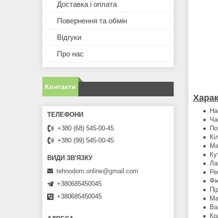
Доставка і оплата
Повернення та обмін
Відгуки
Про нас
Контакти
Харак
На
Ча
По
+380 (68) 545-00-45
Кі
+380 (99) 545-00-45
Ма
Ку
Ла
tehnodom.online@gmail.com
Ре
Фі
+380685450045
Пі
+380685450045
Ма
Ва
Кр