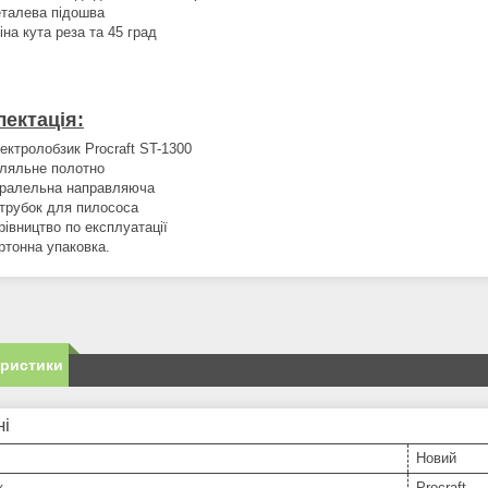
талева підошва
іна кута реза та 45 град
ектація:
ектролобзик Procraft ST-1300
ляльне полотно
ралельна направляюча
трубок для пилососа
рівництво по експлуатації
ртонна упаковка.
еристики
ні
Новий
к
Procraft