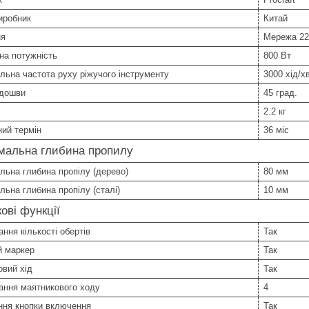
иробник
Китай
ня
Мережа 2
на потужність
800 Вт
ьна частота руху ріжучого інструменту
3000 хід/х
ідошви
45 град.
2.2 кг
ний термін
36 міс
мальна глибина пропилу
ьна глибина пропілу (дерево)
80 мм
ьна глибина пропілу (сталі)
10 мм
ові функції
ння кількості обертів
Так
й маркер
Так
вий хід
Так
ання маятникового ходу
4
ння кнопки включення
Так