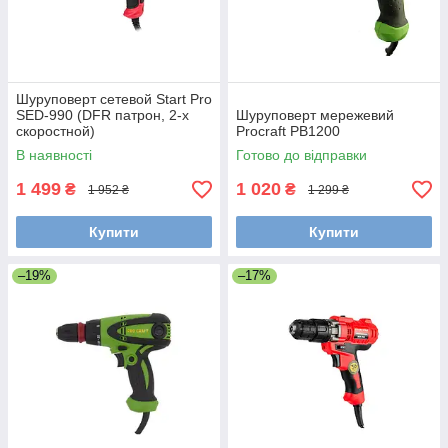
Шуруповерт сетевой Start Pro
SED-990 (DFR патрон, 2-х
Шуруповерт мережевий
скоростной)
Procraft PB1200
В наявності
Готово до відправки
1 499
1 020
₴
₴
1 952 ₴
1 299 ₴
Купити
Купити
–19%
–17%