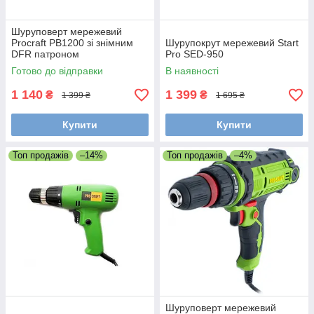
Шуруповерт мережевий
Procraft PB1200 зі знімним
Шурупокрут мережевий Start
DFR патроном
Pro SED-950
Готово до відправки
В наявності
1 140
1 399
₴
₴
1 399 ₴
1 695 ₴
Купити
Купити
Топ продажів
–14%
Топ продажів
–4%
Шуруповерт мережевий