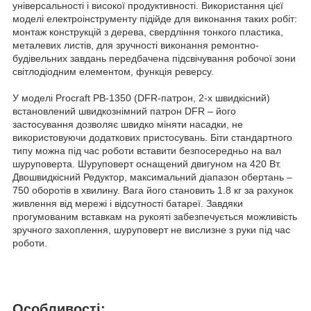
універсальності і високої продуктивності. Використання цієї
моделі електроінструменту підійде для виконання таких робіт:
монтаж конструкцій з дерева, свердління тонкого пластика,
металевих листів, для зручності виконання ремонтно-
будівельних завдань передбачена підсвічування робочої зони
світлодіодним елементом, функція реверсу.
У моделі Proсraft PB-1350 (DFR-патрон, 2-х швидкісний)
встановлений швидкознімний патрон DFR – його
застосування дозволяє швидко міняти насадки, не
використовуючи додаткових пристосувань. Біти стандартного
типу можна під час роботи вставити безпосередньо на вал
шуруповерта. Шуруповерт оснащений двигуном на 420 Вт.
Двошвидкісний Редуктор, максимальний діапазон обертань –
750 оборотів в хвилину. Вага його становить 1.8 кг за рахунок
живлення від мережі і відсутності батареї. Завдяки
прогумованим вставкам на рукояті забезпечується можливість
зручного захоплення, шуруповерт не вислизне з руки під час
роботи.
Особливості: