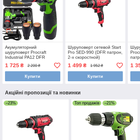
Акумуляторний
Шуруповерт сетевой Start
Шур
шуруповерт Procraft
Pro SED-990 (DFR патрон,
Proc
Industrial PA12 DFR
2-х скоростной)
патр
1 725
1 499
1 3
₴
₴
2 200 ₴
1 952 ₴
Купити
Купити
Акційні пропозиції та новинки
–23%
Топ продажів
–21%