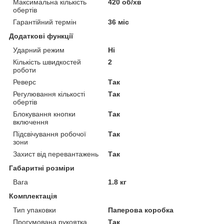
Максимальна кількість
420 об/хв
обертів
Гарантійний термін
36 міс
Додаткові функції
Ударний режим
Ні
Кількість швидкостей
2
роботи
Реверс
Так
Регулювання кількості
Так
обертів
Блокування кнопки
Так
включення
Підсвічування робочої
Так
зони
Захист від перевантажень
Так
Габаритні розміри
Вага
1.8 кг
Комплектація
Тип упаковки
Паперова коробка
Прогумована рукоятка
Так