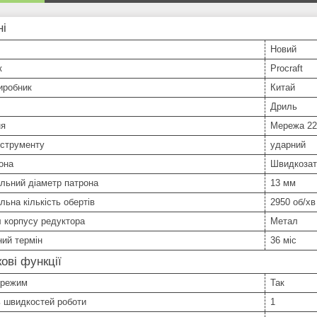
ні
Новий
к
Procraft
иробник
Китай
Дриль
ня
Мережа 2
нструменту
ударний
она
Швидкозат
льний діаметр патрона
13 мм
ьна кількість обертів
2950 об/хв
 корпусу редуктора
Метал
ний термін
36 міс
ові функції
 режим
Так
ь швидкостей роботи
1