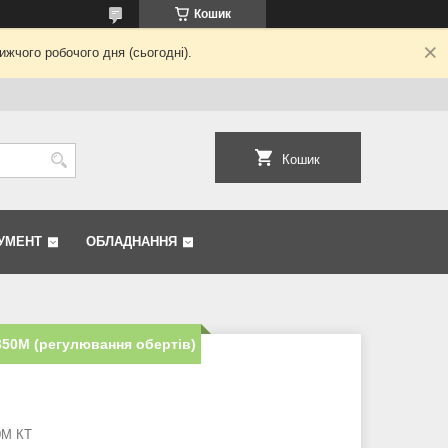
Кошик
жчого робочого дня (сьогодні).
Кошик
УМЕНТ
ОБЛАДНАННЯ
350M (регулювання обертів)
0M КТ