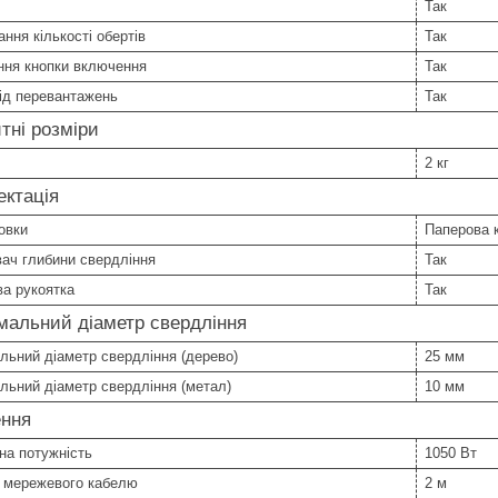
Так
ння кількості обертів
Так
ння кнопки включення
Так
ід перевантажень
Так
тні розміри
2 кг
ктація
овки
Паперова 
ач глибини свердління
Так
а рукоятка
Так
мальний діаметр свердління
ьний діаметр свердління (дерево)
25 мм
ьний діаметр свердління (метал)
10 мм
ння
на потужність
1050 Вт
 мережевого кабелю
2 м