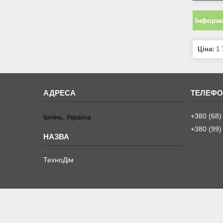
Інформа
Ціна:
1 
+380 (68)
Ірпінь, Україна
+380 (99)
ТехноДім