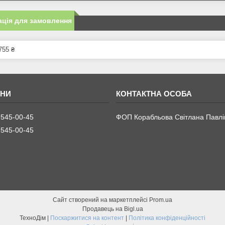
ція для замовлення
755 ₴
 545-00-45
ФОП Корабльова Світлана Павлі
 545-00-45
Сайт створений на маркетплейсі
Prom.ua
Продавець на Bigl.ua
ТехноДім |
Поскаржитися на контент
|
Політика конфіденційності