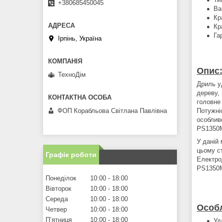
+380685450045
Ва
Кр
Кр
Га
Ірпінь, Україна
Опис
ТехноДім
Дриль у
дереву,
головне 
Потужні
ФОП Корабльова Світлана Павлівна
особлив
РЅ1350М
У даній
цьому с
Графік роботи
Електро
РЅ1350М
Понеділок
10:00
18:00
Вівторок
10:00
18:00
Середа
10:00
18:00
Особл
Четвер
10:00
18:00
Пʼятниця
10:00
18:00
Уд