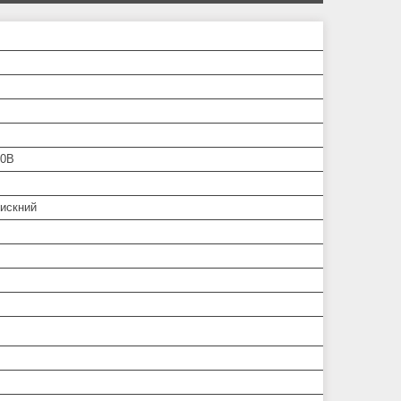
20В
искний