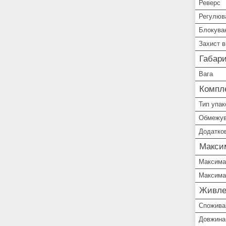
Реверс
Регулюва
Блокува
Захист в
Габари
Вага
Компле
Тип упак
Обмежув
Додатков
Макси
Максимал
Максимал
Живле
Спожива
Довжина