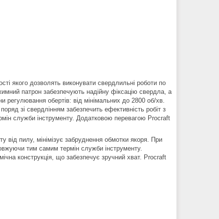
сті якого дозволять виконувати свердлильні роботи по
ажимний патрон забезпечують надійну фіксацію свердла, а
ни регулювання обертів: від мінімальних до 2800 об/хв.
поряд зі свердлінням забезпечить ефективність робіт з
рмін служби інструменту. Додатковою перевагою Procraft
у від пилу, мінімізує забруднення обмотки якоря. При
овжуючи тим самим термін служби інструменту.
ічна конструкція, що забезпечує зручний хват. Procraft