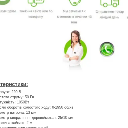
теристики:
пруга: 220 В
стота струму: 50 Гц
тужність: 1050Вт
сло оборотів холостого ходу: 0-2950 об/хв
аметр патрона: 13 мм
аметр свердління: дерево/метал: 25/10 мм
вжина кабелю: 2 м
п патрона: швидкозатискний