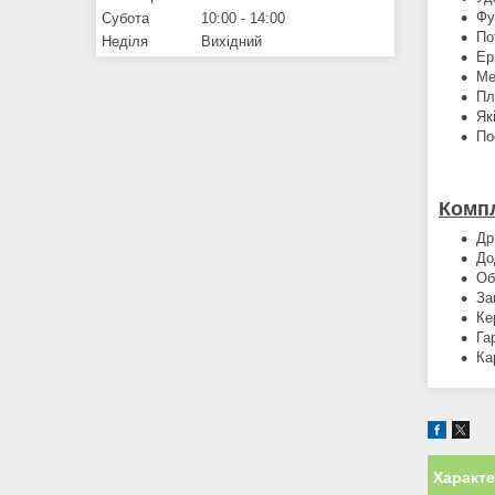
Фу
Субота
10:00
14:00
По
Неділя
Вихідний
Ер
Ме
Пл
Як
По
Компл
Др
До
Об
За
Ке
Га
Ка
Характ