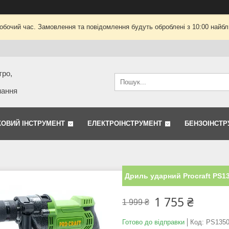
робочий час. Замовлення та повідомлення будуть оброблені з 10:00 найбли
тро,
нання
КОВИЙ ІНСТРУМЕНТ
ЕЛЕКТРОІНСТРУМЕНТ
БЕНЗОІНСТР
Дриль ударний Procraft PS1
1 755 ₴
1 999 ₴
Готово до відправки
Код:
PS135