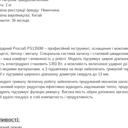
га: 2 кг
аїна реєстрації бренду: Німеччина
аїна виробництва: Китай
рантія: 36 місяців
:
дарний Procraft РЅ1350М – професійний інструмент, оснащення і можливо
 цеглі, бетону і металу. Спеціальна система затиску і сталевий швидкоз
– ваші комфорт і впевненість у роботі. Модель підтримує широкі діапазо
сть електродрилі становить 1350 Вт, а можливість включення ударної дії 
о міцними матеріалами, а 3 підшипника на якорі забезпечать тривалий те
 є підтримка широкого діапазону діаметрів свердла до 13 мм.
 моделі тривалу безпечну роботу забезпечить продуманий механізм захист
талевий корпус редуктора ефективно відводить надлишкове тепло, прод
дриль підтримує функцію реверсу. Висока якість збірки доповнює ергоном
 вдало поєднує в собі компактність і продуктивність.
ивості:
арний режим