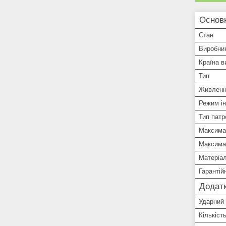
Основ
Стан
Виробни
Країна в
Тип
Живлен
Режим і
Тип патр
Максима
Максимал
Матеріал
Гарантій
Додатк
Ударний
Кількіст