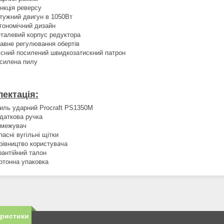
нкція реверсу
тужний двигун в 1050Вт
гономічний дизайн
талевий корпус редуктора
авне регулювання обертів
існий посилений швидкозатискний патрон
силена пилу
ектація:
иль ударний Procraft РЅ1350М
даткова ручка
межувач
пасні вугільні щітки
рівництво користувача
рантійний талон
ртонна упаковка
еристики