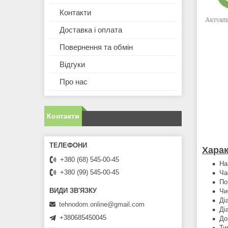
Контакти
Доставка і оплата
Повернення та обмін
Відгуки
Про нас
Контакти
Харак
+380 (68) 545-00-45
На
+380 (99) 545-00-45
Ча
По
Чи
Ді
tehnodom.online@gmail.com
Ді
+380685450045
До
Ти