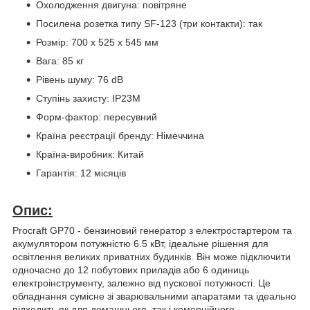
Охолодження двигуна: повітряне
Посилена розетка типу SF-123 (три контакти): так
Розмір: 700 x 525 x 545 мм
Вага: 85 кг
Рівень шуму: 76 dB
Ступінь захисту: IP23M
Форм-фактор: пересувний
Країна реєстрації бренду: Німеччина
Країна-виробник: Китай
Гарантія: 12 місяців
Опис:
Procraft GP70 - бензиновий генератор з електростартером та
акумулятором потужністю 6.5 кВт, ідеальне рішення для
освітлення великих приватних будинків. Він може підключити
одночасно до 12 побутових приладів або 6 одиниць
електроінструменту, залежно від пускової потужності. Це
обладнання сумісне зі зварювальними апаратами та ідеально
підходить як для домашнього, так і комерційного