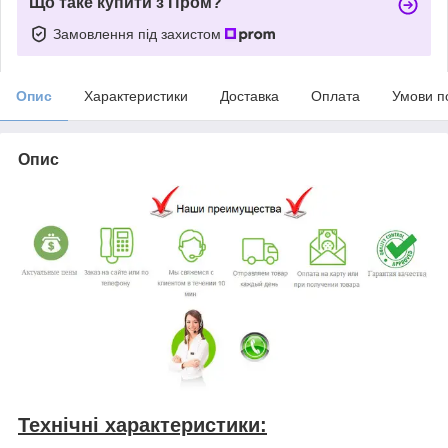
Що таке купити з Пром?
Замовлення під захистом
Опис
Характеристики
Доставка
Оплата
Умови п
Опис
Технічні характеристики: