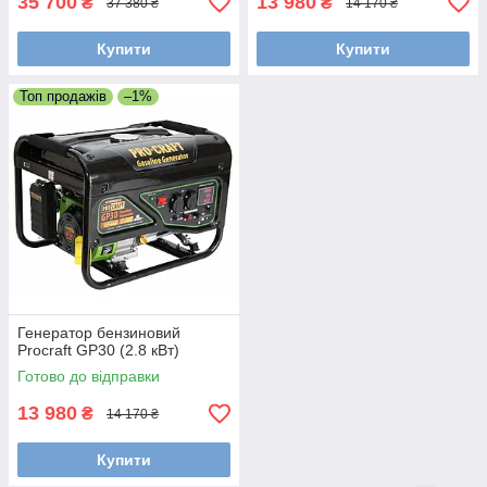
35 700
13 980
₴
₴
37 380 ₴
14 170 ₴
Купити
Купити
Топ продажів
–1%
Генератор бензиновий
Procraft GP30 (2.8 кВт)
Готово до відправки
13 980
₴
14 170 ₴
Купити