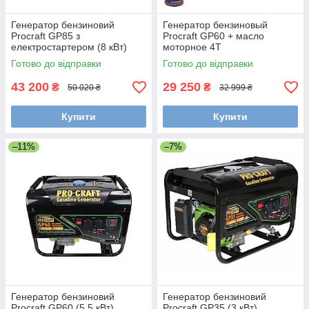
Генератор бензиновий
Генератор бензиновый
Procraft GP85 з
Procraft GP60 + масло
електростартером (8 кВт)
моторное 4Т
Готово до відправки
Готово до відправки
43 200
29 250
₴
₴
50 020 ₴
32 999 ₴
Купити
Купити
–11%
–7%
Генератор бензиновий
Генератор бензиновий
Procraft GP60 (5.5 кВт)
Procraft GP35 (3 кВт)