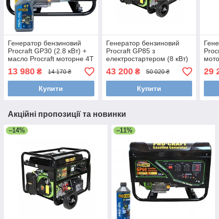
Генератор бензиновий
Генератор бензиновий
Гене
Procraft GP30 (2.8 кВт) +
Procraft GP85 з
Proc
масло Procraft моторне 4Т
електростартером (8 кВт)
мот
13 980
43 200
29 
₴
₴
14 170 ₴
50 020 ₴
Купити
Купити
Акційні пропозиції та новинки
–14%
–11%