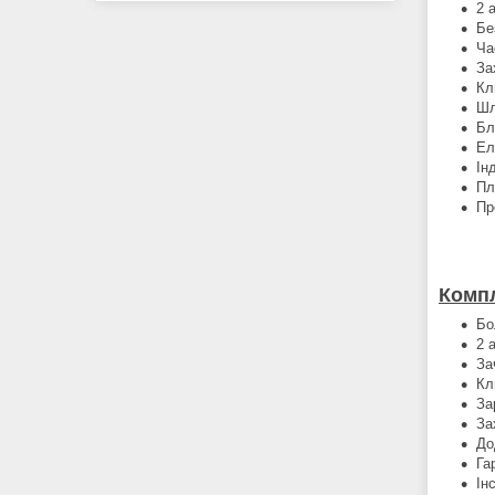
2 
Бе
Ча
За
Кл
Шл
Бл
Ел
Ін
Пл
Пр
Компл
Бо
2 
За
Кл
За
За
До
Га
Ін