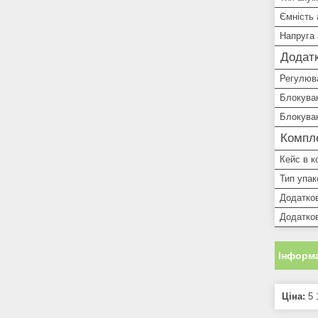
Ємність
Напруга
Додатк
Регулюва
Блокува
Блокува
Компле
Кейс в к
Тип упак
Додатков
Додатко
Інформа
Ціна:
5 