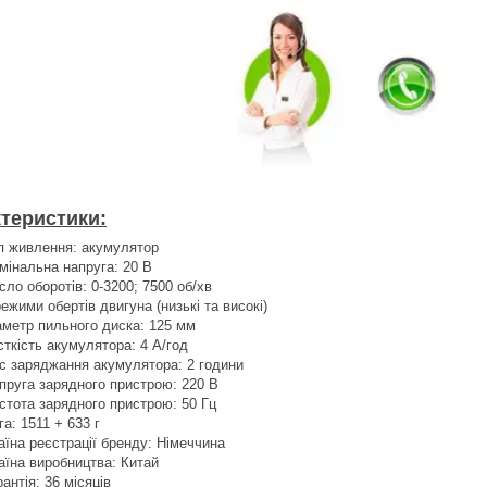
теристики:
п живлення: акумулятор
мінальна напруга: 20 В
сло оборотів: 0-3200; 7500 об/хв
режими обертів двигуна (низькі та високі)
аметр пильного диска: 125 мм
сткість акумулятора: 4 А/год
с заряджання акумулятора: 2 години
пруга зарядного пристрою: 220 В
стота зарядного пристрою: 50 Гц
га: 1511 + 633 г
аїна реєстрації бренду: Німеччина
аїна виробництва: Китай
рантія: 36 місяців