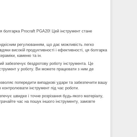
ая болгарка Procraft PGA20! Цей інструмент стане
видкісним регулюванням, що дає можливість легко
вдяки високій продуктивності і ефективності, ця болгарка
ераміки, каменю та ін.
ий забезпечує бездротову роботу інструмента. Це
нструмент у роботу. Ви можете працювати з ним де
дозволяє попередити випадкові удари та забезпечити вашу
 контролювати інструмент під час роботи.
зпечує швидке і точне розрізання будь-якого матеріалу,
трачайте час на пошук іншого інструменту, замовте