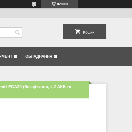
Кошик
Кошик
УМЕНТ
ОБЛАДНАННЯ
aft PGA20 (безщіткова, з 2 АКБ та