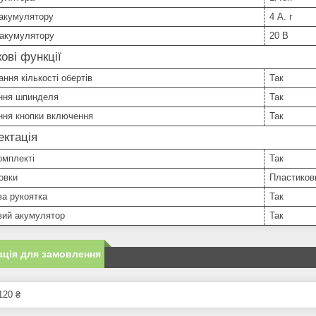
 акумулятору
4 А. г
 акумулятору
20 В
ові функції
ння кількості обертів
Так
ння шпинделя
Так
ння кнопки включення
Так
ктація
омплекті
Так
овки
Пластиков
а рукоятка
Так
вий акумулятор
Так
ція для замовлення
120 ₴