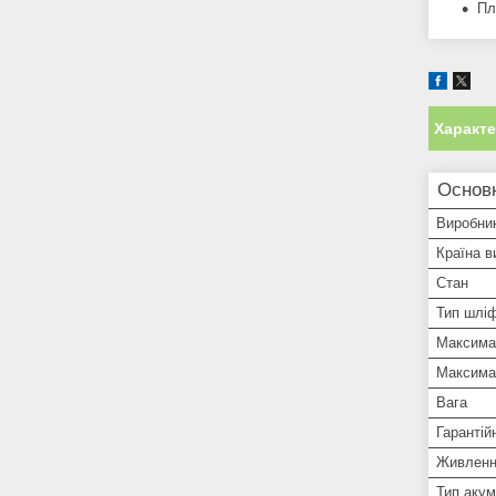
Пл
Характ
Основ
Виробни
Країна в
Стан
Тип шлі
Максимал
Максима
Вага
Гарантій
Живлен
Тип аку