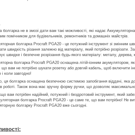
:
а болгарка не в змозі дати вам такі можливості, які надає Аккумуляторн
ним помічником для будівельників, ремонтників та домашніх майстрів.
яторная болгарка Procraft PGA20 - це потужний інструмент зі змінним ш
ти швидкість різання залежно від матеріалу, який потрібно розрізати. За
ує швидке і безпечне розрізання будь-якого матеріалу: металу, дерева, к
яторна болгарка Procraft PGA20 оснащена літій-іонним акумулятором, як
, що вам не потрібно шукати розетку або довгий кабель, щоб включити і
 і коли завгодно!
го, ця болгарка оснащена безпечною системою запобігання віддачі, яка 
 в роботі. Також вона має зручну форму ручки, що дозволяє максимально
що вам потрібен надійний, потужний і бездротовий інструмент, який забе
муляторная болгарка Procraft PGA20 - це саме те, що вам потрібно! Не ви
яторную болгарку Procraft PGA20 вже сьогодні.
ивості: