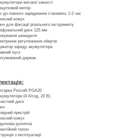
акумулятори високої ємності
зщітковий мотор
с до повного заряджання становить 1-2 час
хисний кожух
юч для фіксації різального інструменту
іфувальний диск 125 мм
окування шпинделя
ектронне регулювання обертів
дикатор заряду акумулятора
авний пуск
огумований держак
ектація:
лгарка Procraft PGA20
акумулятори (4 А/год, 20 В)
чистний диск
юч
рядний пристрій
хисний кожух
даткова рукоятка
рантійний талон
струкція з експлуатації