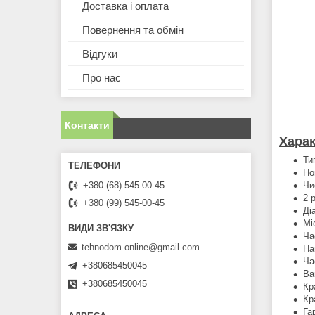
Доставка і оплата
Повернення та обмін
Відгуки
Про нас
Контакти
Харак
Ти
Но
Чи
+380 (68) 545-00-45
2 
+380 (99) 545-00-45
Ді
Мі
Ча
tehnodom.online@gmail.com
На
Ча
+380685450045
Ва
+380685450045
Кр
Кр
Га