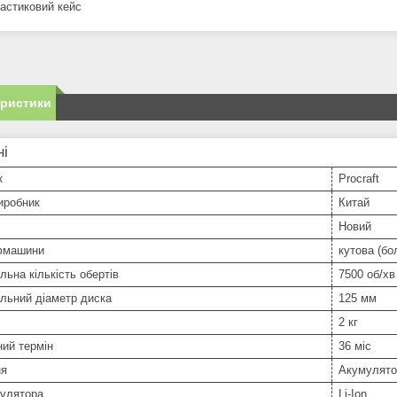
астиковий кейс
еристики
ні
к
Procraft
иробник
Китай
Новий
фмашини
кутова (бо
ьна кількість обертів
7500 об/хв
льний діаметр диска
125 мм
2 кг
ний термін
36 міс
ня
Акумулято
мулятора
Li-Ion