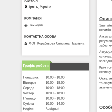
Ірпінь, Україна
Опис
ТехноДім
Звичайн
незамін
Аккумул
регулюва
ФОП Корабльова Світлана Павлівна
забезпеч
Аккумул
означає
завгодно
Графік роботи
Крім то
безпеку
Понеділок
10:00
18:00
Отже, як
Вівторок
10:00
18:00
то акку
аккумул
Середа
10:00
18:00
Четвер
10:00
18:00
Пʼятниця
10:00
18:00
Субота
10:00
14:00
Особл
Неділя
Вихідний