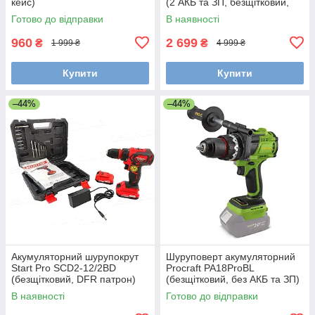
кейс)
(2 АКБ та ЗП, безщітковий,
кейс)
Готово до відправки
В наявності
960
2 699
₴
₴
1 999 ₴
4 999 ₴
Купити
Купити
–44%
–44%
Акумуляторний шурупокрут
Шуруповерт акумуляторний
Start Pro SCD2-12/2BD
Procraft PA18ProBL
(безщітковий, DFR патрон)
(безщітковий, без АКБ та ЗП)
В наявності
Готово до відправки