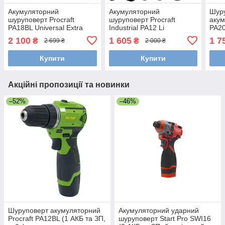
Акумуляторний
Акумуляторний
Шур
шуруповерт Procraft
шуруповерт Procraft
акум
PA18BL Universal Extra
Industrial PA12 Li
PA20
(безщітковий, кейс, без
(металевий редуктор,
1 АК
2 100
1 605
1 7
₴
₴
2 699 ₴
2 000 ₴
АКБ та ЗП)
мідна обмотка)
Купити
Купити
Акційні пропозиції та новинки
–52%
–46%
Шуруповерт акумуляторний
Акумуляторний ударний
Procraft PA12BL (1 АКБ та ЗП,
шуруповерт Start Pro SWI16