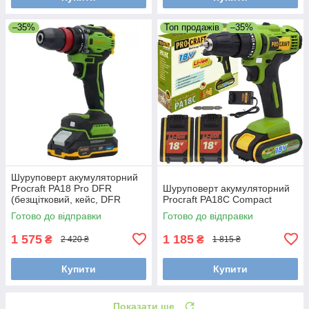
–35%
Топ продажів
–35%
Шуруповерт акумуляторний
Procraft PA18 Pro DFR
Шуруповерт акумуляторний
(безщітковий, кейс, DFR
Procraft PA18C Compact
патрон, 1 АКБ 2 Аг та ЗП)
Готово до відправки
Готово до відправки
1 575
1 185
₴
₴
2 420 ₴
1 815 ₴
Купити
Купити
Показати ще