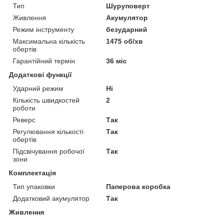
Тип
Шуруповерт
Живлення
Акумулятор
Режим інструменту
безударний
Максимальна кількість
1475 об/хв
обертів
Гарантійний термін
36 міс
Додаткові функції
Ударний режим
Ні
Кількість швидкостей
2
роботи
Реверс
Так
Регулювання кількості
Так
обертів
Підсвічування робочої
Так
зони
Комплектація
Тип упаковки
Паперова коробка
Додатковий акумулятор
Так
Живлення