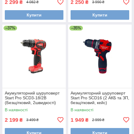
2 299
2 250
₴
₴
4 082 ₴
3 990 ₴
Купити
Купити
–37%
–35%
Акумуляторний шуруповерт
Акумуляторний шуруповерт
Start Pro SCD3-18/2B
Start Pro SCD16 (2 АКБ та ЗП,
(Безщітковий, 2швидкості)
безщітковий, кейс)
В наявності
В наявності
2 199
1 949
₴
₴
3 499 ₴
2 999 ₴
Купити
Купити