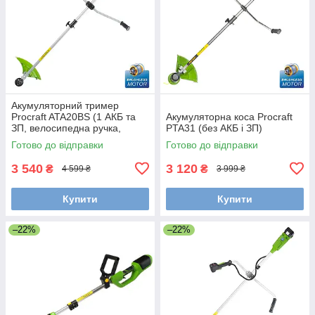
Акумуляторний тример
Procraft ATA20BS (1 АКБ та
Акумуляторна коса Procraft
ЗП, велосипедна ручка,
PTA31 (без АКБ і ЗП)
розбірна штанга)
Готово до відправки
Готово до відправки
3 540
3 120
₴
₴
4 599 ₴
3 999 ₴
Купити
Купити
–22%
–22%