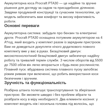
Акумуляторна коса Procraft PTA30 — це надійне та зручне
рішення для догляду за садом та присадибною ділянкою.
Завдяки продуманій конструкції та сучасним технологіям, ця
модель забезпечить вам комфорт та високу ефективність
роботи.
Основні переваги
Акумуляторна система: забудьте про бензин та електричні
дроти. Procraft PTA30 оснащена потужним акумулятором на 4
А*год, який входить у комплект разом із зарядним пристроєм.
Вам не доведеться докупляти нічого додаткового повного
комплекту вже у вас в руках. Безщітковий двигун:
високотехнологічний безщітковий двигун забезпечує надійну
роботу та тривалий термін служби. З числом оборотів від 5500
до 7500 об/хв він легко впорається з будь-якою рослинністю.
Плавний пуск: вбудована система плавного пуску запобігає
різким ривкам при включенні, що робить використання коси
безпечним і зручним.
Зручність та функціональність
Розбірна штанга полегшує транспортування та зберігання
пристрою. Ви зможете швидко і без проблем зібрати та
розібрати косу в міру необхідності. Два елементи косіння: у
комплект входять ніж і косильна головка під волосінь, що