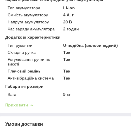
Тип акумулятора
Li-Ion
Ємність акумулятору
4 А. г
Напруга акумулятору
20 В
Час заряду акумулятора
2 годин
Додаткові характеристики
Тип рукоятки
U-подібна (велосипедний)
Складна ручка
Так
Регулювання ручки по
Так
висоті
Плечовий ремінь
Так
Антивібраційна система
Так
Габаритні розміри
Вага
5 кг
Приховати
Умови доставки