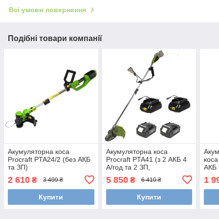
Всі умови повернення
Подібні товари компанії
Акумуляторна коса
Акумуляторна коса
Аку
Procraft PTA24/2 (без АКБ
Procraft PTA41 (з 2 АКБ 4
коса
та ЗП)
А/год та 2 ЗП,
АКБ 
багатополюсний двигун)
2 610
5 850
1 9
₴
₴
3 499 ₴
6 410 ₴
Купити
Купити