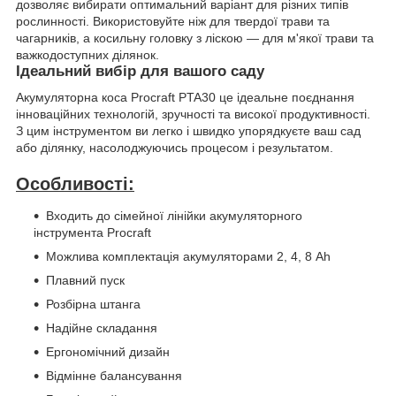
дозволяє вибирати оптимальний варіант для різних типів
рослинності. Використовуйте ніж для твердої трави та
чагарників, а косильну головку з ліскою — для м'якої трави та
важкодоступних ділянок.
Ідеальний вибір для вашого саду
Акумуляторна коса Procraft PTA30 це ідеальне поєднання
інноваційних технологій, зручності та високої продуктивності.
З цим інструментом ви легко і швидко упорядкуєте ваш сад
або ділянку, насолоджуючись процесом і результатом.
Особливості:
Входить до сімейної лінійки акумуляторного
інструмента Procraft
Можлива комплектація акумуляторами 2, 4, 8 Аh
Плавний пуск
Розбірна штанга
Надійне складання
Ергономічний дизайн
Відмінне балансування