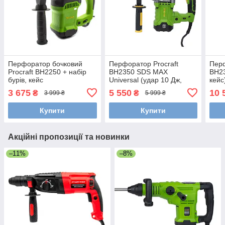
Перфоратор бочковий
Перфоратор Procraft
Перф
Procraft BH2250 + набір
BH2350 SDS MAX
BH23
бурів, кейс
Universal (удар 10 Дж,
кейс
кейс)
3 675
5 550
10 
₴
₴
3 999 ₴
5 999 ₴
Купити
Купити
Акційні пропозиції та новинки
–11%
–8%