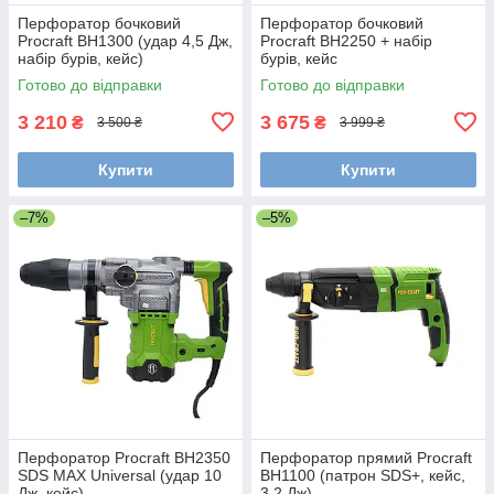
Перфоратор бочковий
Перфоратор бочковий
Procraft BH1300 (удар 4,5 Дж,
Procraft BH2250 + набір
набір бурів, кейс)
бурів, кейс
Готово до відправки
Готово до відправки
3 210
3 675
₴
₴
3 500 ₴
3 999 ₴
Купити
Купити
–7%
–5%
Перфоратор Procraft BH2350
Перфоратор прямий Procraft
SDS MAX Universal (удар 10
BH1100 (патрон SDS+, кейс,
Дж, кейс)
3,2 Дж)