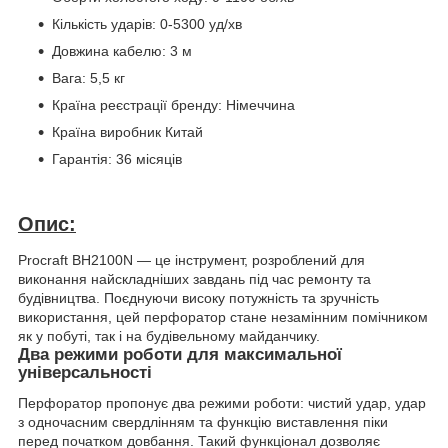
Кількість ударів: 0-5300 уд/хв
Довжина кабелю: 3 м
Вага: 5,5 кг
Країна реєстрації бренду: Німеччина
Країна виробник Китай
Гарантія: 36 місяців
Опис:
Procraft BH2100N — це інструмент, розроблений для
виконання найскладніших завдань під час ремонту та
будівництва. Поєднуючи високу потужність та зручність
використання, цей перфоратор стане незамінним помічником
як у побуті, так і на будівельному майданчику.
Два режими роботи для максимальної
універсальності
Перфоратор пропонує два режими роботи: чистий удар, удар
з одночасним свердлінням та функцію виставлення піки
перед початком довбання. Такий функціонал дозволяє