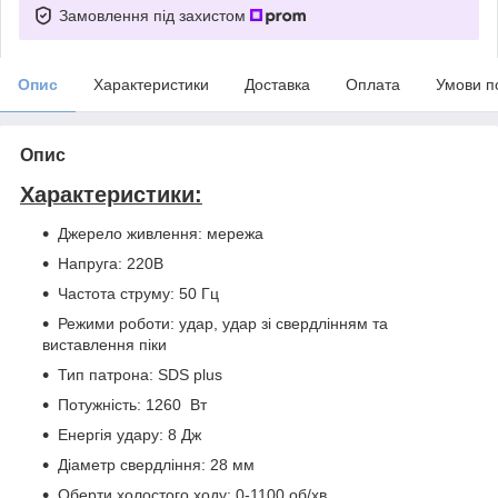
Замовлення під захистом
Опис
Характеристики
Доставка
Оплата
Умови п
Опис
Характеристики:
Джерело живлення: мережа
Напруга: 220В
Частота струму: 50 Гц
Режими роботи: удар, удар зі свердлінням та
виставлення піки
Тип патрона: SDS plus
Потужність: 1260 Вт
Енергія удару: 8 Дж
Діаметр свердління: 28 мм
Оберти холостого ходу: 0-1100 об/хв