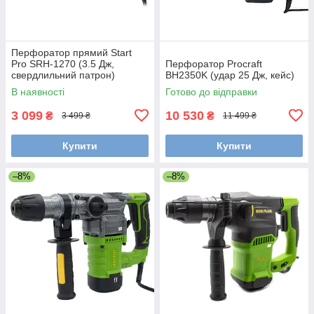
Перфоратор прямий Start
Pro SRH-1270 (3.5 Дж,
Перфоратор Procraft
свердлильний патрон)
BH2350K (удар 25 Дж, кейс)
В наявності
Готово до відправки
3 099
10 530
₴
₴
3 499 ₴
11 499 ₴
Купити
Купити
–8%
–8%