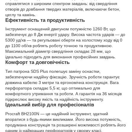
справлятися з широким спектром завдань: від свердління
отворів до довбання твердих матеріалів, включаючи бетон,
цеглу та камінь.
Ефективність та продуктивність
Інструмент оснащений двигуном потужністю 1260 Вт, що
забезпечує до 8 Дж енергії удару. Висока частота ударів — до
5300 уд/хв — та регульовані оберти на холостому ходу від 0
до 1100 об/хв роблять роботу точною та продуктивною.
Максимальний діаметр свердління складає 28 мм, що
ідеально підходить для виконання професійних завдань.
Комфорт та довговічність
Тип патрона SDS Plus полегшує заміну оснастки,
забезпечуючи надійну фіксацію. Зручність роботи гарантує
довжина кабелю 3 метри та ергономічна конструкція. Вага
перфоратора складає 5,5 кг, що оптимально для
комфортного утримання та роботи. А гарантія на 36 місяців
підкреслює високу якість та надійність інструменту.
Ідеальний вибір для професіоналів
Procraft BH2100N — це надійний інструмент, здатний
впоратися з будь-якими викликами. Його висока потужність,
продумана конструкція та розширені можливості роблять його
одним із найкращих перфораторів у своєму класі.