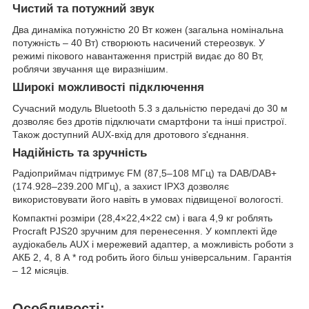
Чистий та потужний звук
Два динаміка потужністю 20 Вт кожен (загальна номінальна
потужність – 40 Вт) створюють насичений стереозвук. У
режимі пікового навантаження пристрій видає до 80 Вт,
роблячи звучання ще виразнішим.
Широкі можливості підключення
Сучасний модуль Bluetooth 5.3 з дальністю передачі до 30 м
дозволяє без дротів підключати смартфони та інші пристрої.
Також доступний AUX-вхід для дротового з'єднання.
Надійність та зручність
Радіоприймач підтримує FM (87,5–108 МГц) та DAB/DAB+
(174.928–239.200 МГц), а захист IPX3 дозволяє
використовувати його навіть в умовах підвищеної вологості.
Компактні розміри (28,4×22,4×22 см) і вага 4,9 кг роблять
Procraft PJS20 зручним для перенесення. У комплекті йде
аудіокабель AUX і мережевий адаптер, а можливість роботи з
АКБ 2, 4, 8 А * год робить його більш універсальним. Гарантія
– 12 місяців.
Особливості: