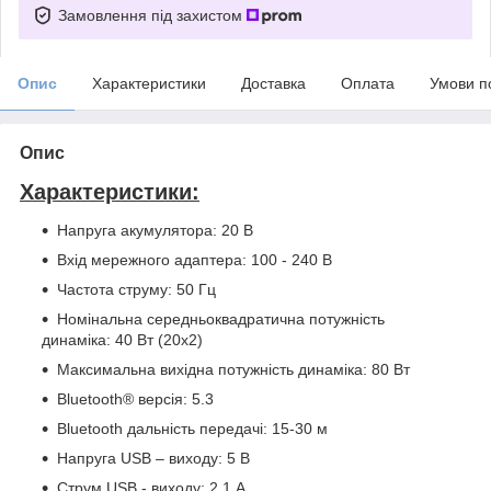
Замовлення під захистом
Опис
Характеристики
Доставка
Оплата
Умови п
Опис
Характеристики:
Напруга акумулятора: 20 В
Вхід мережного адаптера: 100 - 240 В
Частота струму: 50 Гц
Номінальна середньоквадратична потужність
динаміка: 40 Вт (20х2)
Максимальна вихідна потужність динаміка: 80 Вт
Bluetooth® версія: 5.3
Bluetooth дальність передачі: 15-30 м
Напруга USB – виходу: 5 В
Струм USB - виходу: 2,1 А