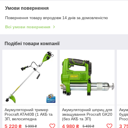
Умови повернення
Повернення товару впродовж 14 днів за домовленістю
Всі умови повернення
Подібні товари компанії
Акумуляторний тример
Акумуляторний шприц для
Аку
Procraft ATA40B (1 АКБ та
змащування Procraft GK20
буді
ЗП, велосипедна
(без АКБ та ЗП)
Proc
рукоятка)
воло
5 220
4 980
3 7
₴
₴
5 999 ₴
5 499 ₴
виду