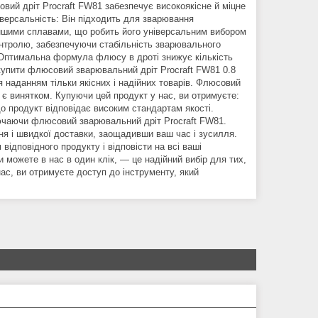
овий дріт Procraft FW81 забезпечує високоякісне й міцне
іверсальність: Він підходить для зварювання
іншими сплавами, що робить його універсальним вибором
онтролю, забезпечуючи стабільність зварювального
: Оптимальна формула флюсу в дроті знижує кількість
купити флюсовий зварювальний дріт Procraft FW81 0.8
я наданням тільки якісних і надійних товарів. Флюсовий
е є винятком. Купуючи цей продукт у нас, ви отримуєте:
о продукт відповідає високим стандартам якості.
лючаючи флюсовий зварювальний дріт Procraft FW81.
ня і швидкої доставки, заощадивши ваш час і зусилля.
ідповідного продукту і відповісти на всі ваші
 можете в нас в один клік, — це надійний вибір для тих,
нас, ви отримуєте доступ до інструменту, який