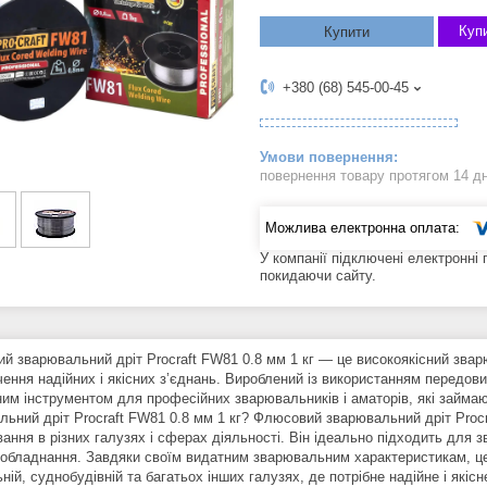
Купи
Купити
+380 (68) 545-00-45
повернення товару протягом 14 д
У компанії підключені електронні
покидаючи сайту.
й зварювальний дріт Procraft FW81 0.8 мм 1 кг — це високоякісний зва
ення надійних і якісних з’єднань. Вироблений із використанням передових
ним інструментом для професійних зварювальників і аматорів, які займ
льний дріт Procraft FW81 0.8 мм 1 кг? Флюсовий зварювальний дріт Procr
ання в різних галузях і сферах діяльності. Він ідеально підходить для 
 обладнання. Завдяки своїм видатним зварювальним характеристикам, цей
ній, суднобудівній та багатьох інших галузях, де потрібне надійне і як