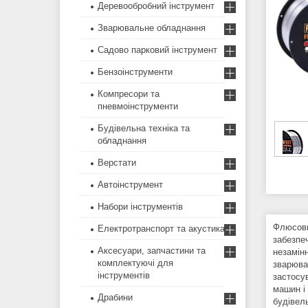
Деревообробний інструмент
Зварювальне обладнання
Садово парковий інструмент
Бензоінструменти
Компресори та
пневмоінструменти
Будівельна техніка та
обладнання
Верстати
Автоінструмент
Набори інструментів
Флюсови
Електротранспорт та акустика
забезпеч
Аксесуари, запчастини та
незамін
комплектуючі для
зварюва
інструментів
застосув
машин і
Драбини
будівель