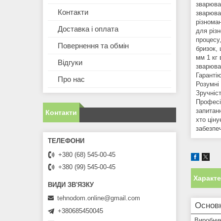
зварюва
Контакти
зварюва
різнома
Доставка і оплата
для різ
процесу
Повернення та обмін
бризок,
мм 1 кг 
Відгуки
зварювал
Гаранті
Про нас
Розумні
Зручніс
Професій
запитанн
Контакти
хто ціну
забезпе
+380 (68) 545-00-45
+380 (99) 545-00-45
Характ
tehnodom.online@gmail.com
Основ
+380685450045
Виробни