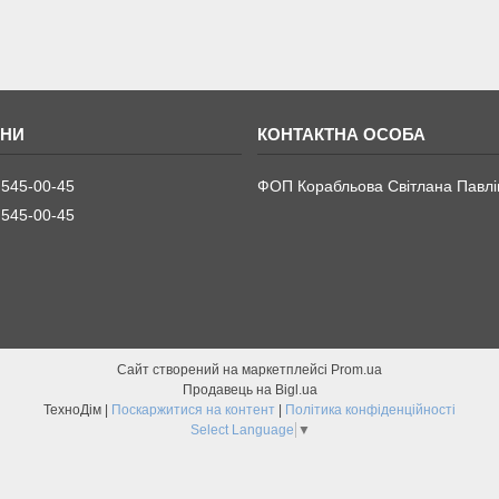
 545-00-45
ФОП Корабльова Світлана Павлі
 545-00-45
Сайт створений на маркетплейсі
Prom.ua
Продавець на Bigl.ua
ТехноДім |
Поскаржитися на контент
|
Політика конфіденційності
Select Language
▼