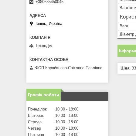
+380685450045
Вага кот
Корист
Ірпінь, Україна
Вага
Діаметр 
ТехноДім
Інформа
ФОП Корабльова Світлана Павлівна
Ціна:
33
Графік роботи
Понеділок
10:00
18:00
Вівторок
10:00
18:00
Середа
10:00
18:00
Четвер
10:00
18:00
Пʼятниця
10:00
18:00