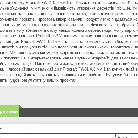
льного дроту Procraft FW81 0.8 мм 1 кг: Висока якість зварювання: Флюс
льне з’єднання, мінімізуючи ймовірність утворення дефектів і тріщин. Ун
нітних металів, включно з вуглецевою сталлю, нержавіючою сталлю та 
номанітних проєктів. Простота використання: Продукт легко піддається к
, навіть для менш досвідчених зварювальників. Низька кількість бризок
 що дає змогу зберегти чистоту навколишнього середовища. Чому варто 
в інтернет-магазині Procraft.ua? У нашому інтернет-магазині ми пишаємос
ьний дріт Procraft FW81 0.8 мм 1 кг, ціна на який здивує ваш бюджет, н
ю якості: Ми працюємо тільки з перевіреними виробниками, гарантуючи, щ
 ціни: Ми пропонуємо конкурентоспроможні ціни на весь асортимент, вк
ть покупки: Наш інтернет-магазин надає зручний інтерфейс для замовлен
ну консультацію: Наші експерти завжди готові допомогти вам із вибором в
я. Флюсовий зварювальний дріт Procraft FW81 0.8 мм 1 кг, купити який ви
є якість, надійність і зручність у зварювальних роботах. Купуючи його в 
чить чудові результати у ваших проєктах.
еристики
ні
к
Procraft