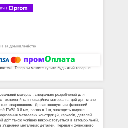
ти з
нів
за домовленістю
 платежі. Тепер ви можете купити будь-який товар не
рювальний матеріал, спеціально розроблений для
 технологій та інноваційних матеріалів, цей дріт стане
аються зварюванням. Де застосовується флюсовий
aft FW81 0.8 мм, вагою в 1 кг, знаходить широке
зварювання металевих конструкцій, каркасів, деталей
 дріт також успішно використовується в автомобільній,
існе з’єднання металевих деталей. Переваги флюсового