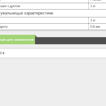
ушки з дротом
1 кг
увальницькі характеристики
1 кг
дроту
0,8 мм
ція для замовлення
0 ₴