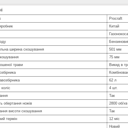
ні
к
Procraft
иробник
Китай
Газонокос
воду
Бензинови
льна ширина скошування
501 мм
скошування
75 мм
ошеної трави
Викид в тр
озбірника
Комбінова
авозбірника
62 л
 коліс
4 шт.
ання
Так
ь обертання ножів
2800 об/хв
ання висоти скошування
Так
ний термін
12 міс
Новий