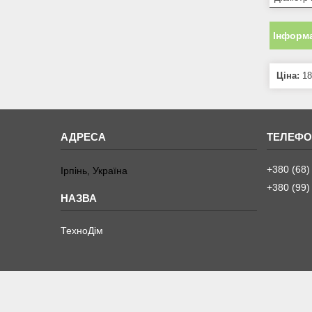
Інформа
Ціна:
18
+380 (68)
Ірпінь, Україна
+380 (99)
ТехноДім