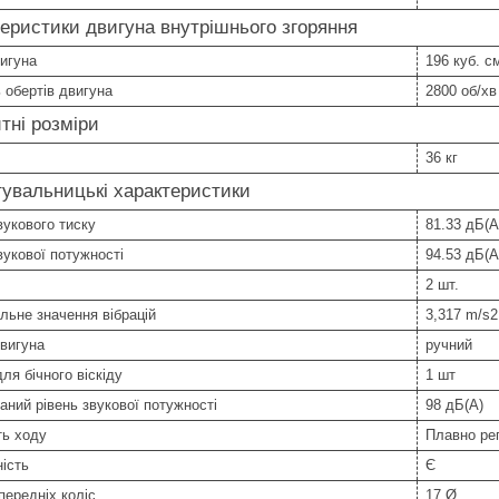
еристики двигуна внутрішнього згоряння
игуна
196 куб. с
ь обертів двигуна
2800 об/хв
тні розміри
36 кг
увальницькі характеристики
вукового тиску
81.33 дБ(А
вукової потужності
94.53 дБ(А
2 шт.
ьне значення вібрацій
3,317 m/s2
вигуна
ручний
ля бічного віскіду
1 шт
аний рівень звукової потужності
98 дБ(А)
ть ходу
Плавно ре
ість
Є
передніх коліс
17 Ø