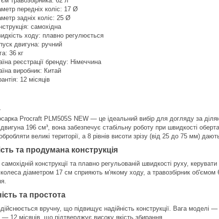
'єм травозбірника: 62 л
аметр передніх коліс: 17 Ø
аметр задніх коліс: 25 Ø
нструкція: самохідна
идкість ходу: плавно регулюється
пуск двигуна: ручний
га: 36 кг
аїна реєстрації бренду: Німеччина
аїна виробник: Китай
рантія: 12 місяців
:
осарка Procraft PLM505S NEW — це ідеальний вибір для догляду за ділянк
 двигуна 196 см³, вона забезпечує стабільну роботу при швидкості обер
бробляти великі території, а 8 рівнів висоти зрізу (від 25 до 75 мм) да
ість та продумана конструкція
самохідній конструкції та плавно регульованій швидкості руху, керувати
 колеса діаметром 17 см сприяють м'якому ходу, а травозбірник об'ємом
я.
ість та простота
дійснюється вручну, що підвищує надійність конструкції. Вага моделі — 3
 — 12 місяців, що підтверджує високу якість збирання.