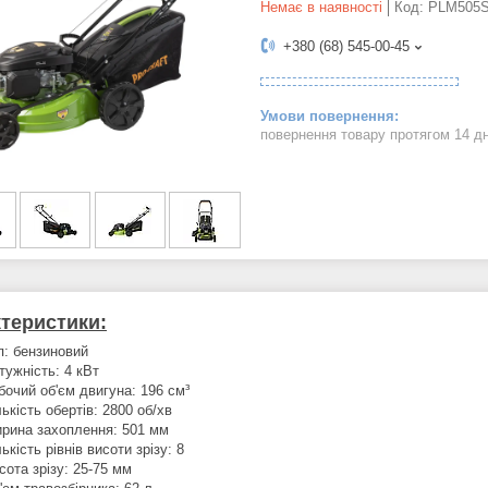
Немає в наявності
Код:
PLM505
+380 (68) 545-00-45
повернення товару протягом 14 д
теристики:
п: бензиновий
тужність: 4 кВт
бочий об'єм двигуна: 196 см³
лькість обертів: 2800 об/хв
рина захоплення: 501 мм
лькість рівнів висоти зрізу: 8
сота зрізу: 25-75 мм