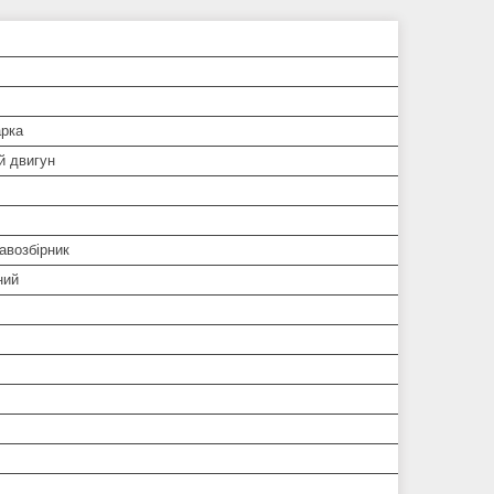
арка
й двигун
авозбірник
ний