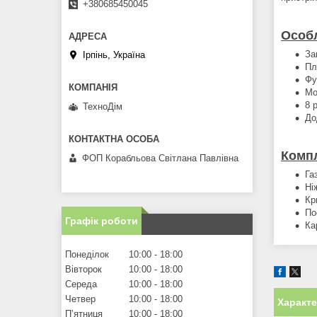
+380685450045
Особл
За
Ірпінь, Україна
Пл
Фу
Мо
8 
ТехноДім
До
Компл
ФОП Корабльова Світлана Павлівна
Га
Ні
Кр
По
Графік роботи
Ка
Понеділок
10:00
18:00
Вівторок
10:00
18:00
Середа
10:00
18:00
Четвер
10:00
18:00
Характ
Пʼятниця
10:00
18:00