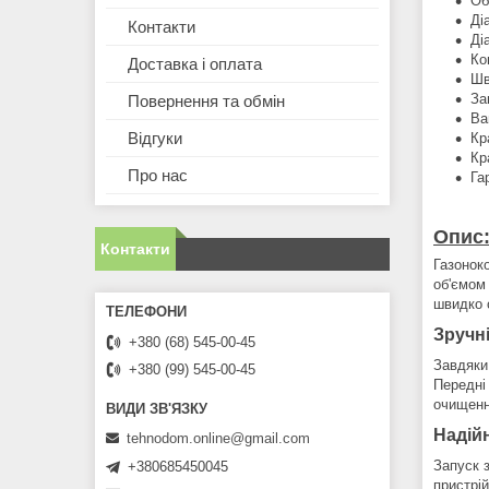
Об
Ді
Контакти
Ді
Ко
Доставка і оплата
Шв
За
Повернення та обмін
Ва
Відгуки
Кр
Кр
Про нас
Га
Опис
Контакти
Газонок
об'ємом
швидко о
Зручн
+380 (68) 545-00-45
Завдяки 
+380 (99) 545-00-45
Передні
очищенн
Надійн
tehnodom.online@gmail.com
Запуск з
+380685450045
пристрій