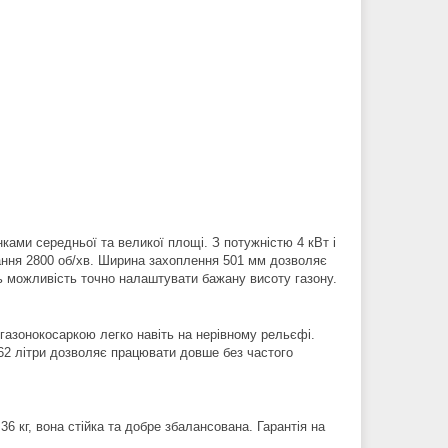
ами середньої та великої площі. З потужністю 4 кВт і
тання 2800 об/хв. Ширина захоплення 501 мм дозволяє
ють можливість точно налаштувати бажану висоту газону.
 газонокосаркою легко навіть на нерівному рельєфі.
 62 літри дозволяє працювати довше без частого
6 кг, вона стійка та добре збалансована. Гарантія на