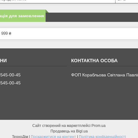
ція для замовлення
 999 ₴
 545-00-45
ФОП Корабльова Світлана Павлі
 545-00-45
Сайт створений на маркетплейсі
Prom.ua
Продавець на Bigl.ua
ТехноДім |
Поскаржитися на контент
|
Політика конфіденційності