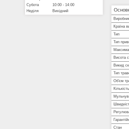
Субота
10:00
14:00
Основ
Неділя
Вихідний
Виробни
Країна в
Тип
Тип при
Максима
Висота 
Викид ск
Тип трав
Об'єм тр
Кількість
Мульчув
Швидкіст
Регулюв
Гарантій
Стан