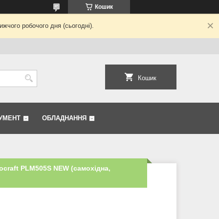
Кошик
жчого робочого дня (сьогодні).
Кошик
УМЕНТ
ОБЛАДНАННЯ
ocraft PLM505S NEW (самохідна,