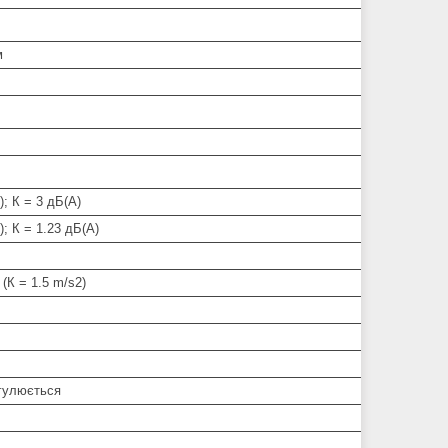
м
); К = 3 дБ(А)
); К = 1.23 дБ(А)
 (К = 1.5 m/s2)
гулюється