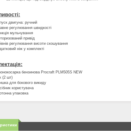
ивості:
пуск двигуна: ручний
авне регулювання швидкості
нкція мульчування
торизований привід
рівнів регулювання висоти скошування
датковий ніж у комплекті
ектація:
зонокосарка бензинова Procraft PLM505S NEW
ж (2 шт)
ишка для бокового викиду
сібник користувача
ртонна упаковка
еристики