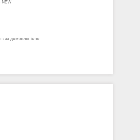
S NEW
нів
за домовленістю