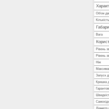
Характ
Об'єм дв
Кількіст
Габари
Вага
Корист
Рівень з
Рівень з
Ніж
Максимал
Запуск д
Кришка д
Гарантов
Швидкіс
Самохідн
Діаметр 