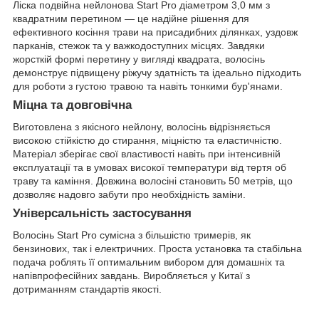
Ліска подвійна нейлонова Start Pro діаметром 3,0 мм з
квадратним перетином — це надійне рішення для
ефективного косіння трави на присадибних ділянках, уздовж
парканів, стежок та у важкодоступних місцях. Завдяки
жорсткій формі перетину у вигляді квадрата, волосінь
демонструє підвищену ріжучу здатність та ідеально підходить
для роботи з густою травою та навіть тонкими бур'янами.
Міцна та довговічна
Виготовлена ​​з якісного нейлону, волосінь відрізняється
високою стійкістю до стирання, міцністю та еластичністю.
Матеріал зберігає свої властивості навіть при інтенсивній
експлуатації та в умовах високої температури від тертя об
траву та каміння. Довжина волосіні становить 50 метрів, що
дозволяє надовго забути про необхідність заміни.
Універсальність застосування
Волосінь Start Pro сумісна з більшістю тримерів, як
бензинових, так і електричних. Проста установка та стабільна
подача роблять її оптимальним вибором для домашніх та
напівпрофесійних завдань. Виробляється у Китаї з
дотриманням стандартів якості.