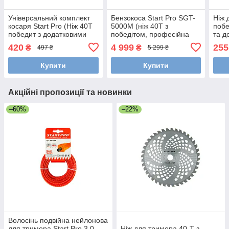
Універсальний комплект
Бензокоса Start Pro SGT-
Ніж 
косаря Start Pro (Ніж 40T
5000M (ніж 40Т з
поб
победит з додатковими
победітом, професійна
та д
лезами+волосінь 3.0
котушка)
Star
420
4 999
255
₴
₴
497 ₴
5 299 ₴
мм/50 м "квадрат")
Купити
Купити
Акційні пропозиції та новинки
–60%
–22%
Волосінь подвійна нейлонова
для тримера Start Pro 3.0
Ніж для тримера 40-Т з