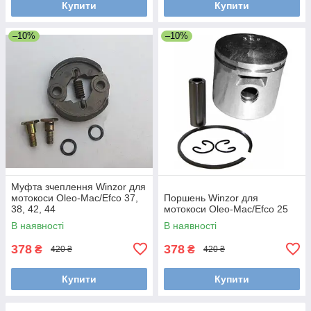
Купити
Купити
–10%
–10%
Муфта зчеплення Winzor для
мотокоси Oleo-Mac/Efco 37,
Поршень Winzor для
38, 42, 44
мотокоси Oleo-Mac/Efco 25
В наявності
В наявності
378
378
₴
₴
420 ₴
420 ₴
Купити
Купити