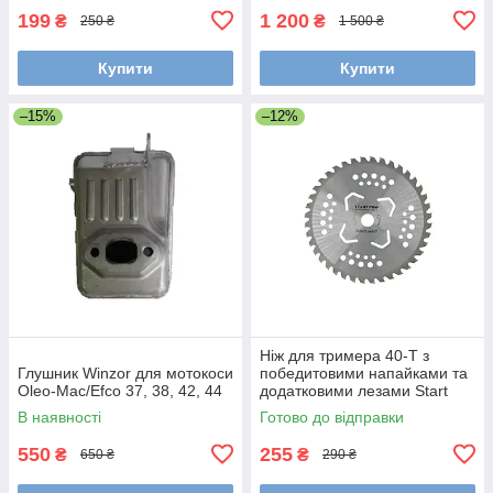
199
1 200
₴
₴
250 ₴
1 500 ₴
Купити
Купити
–15%
–12%
Ніж для тримера 40-Т з
Глушник Winzor для мотокоси
победитовими напайками та
Oleo-Mac/Efco 37, 38, 42, 44
додатковими лезами Start
Pro
В наявності
Готово до відправки
550
255
₴
₴
650 ₴
290 ₴