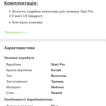
Комплектація:
Волосінь подвійна нейлонова для тримера Start Pro
3.0 мм/1 LB (квадрат)
Блістерна упаковка
Приховати
Характеристики
Основні атрибути
Виробник
Start Pro
Країна виробник
Китай
Тип
Волосінь
Застосування
Тример
Матеріал
Нейлон
Стан
Новий
Особливості барабана/ліски
Довжина волосіні
50 м