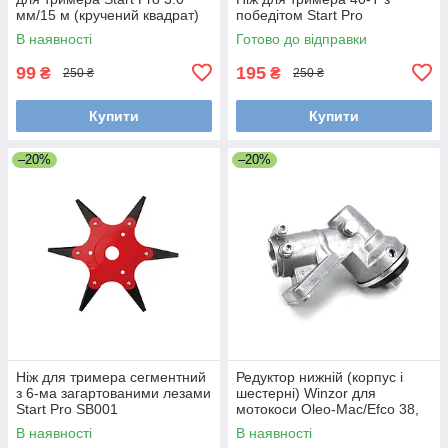
мм/15 м (кручений квадрат)
победітом Start Pro
В наявності
Готово до відправки
99
195
₴
₴
250 ₴
250 ₴
Купити
Купити
–20%
–20%
Ніж для тримера сегментний
Редуктор нижній (корпус і
з 6-ма загартованими лезами
шестерні) Winzor для
Start Pro SB001
мотокоси Oleo-Mac/Efco 38,
44, 420, 440
В наявності
В наявності