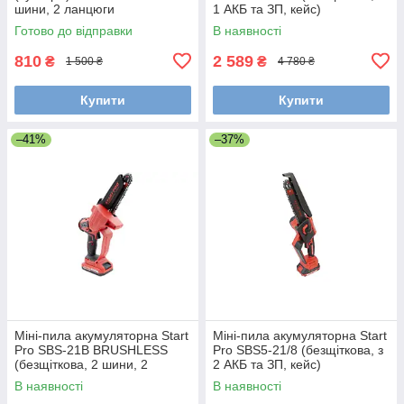
шини, 2 ланцюги
1 АКБ та ЗП, кейс)
Готово до відправки
В наявності
810
2 589
₴
₴
1 500 ₴
4 780 ₴
Купити
Купити
–41%
–37%
Міні-пила акумуляторна Start
Міні-пила акумуляторна Start
Pro SBS-21B BRUSHLESS
Pro SBS5-21/8 (безщіткова, з
(безщіткова, 2 шини, 2
2 АКБ та ЗП, кейс)
ланцюга, з АКБ та ЗП)
В наявності
В наявності