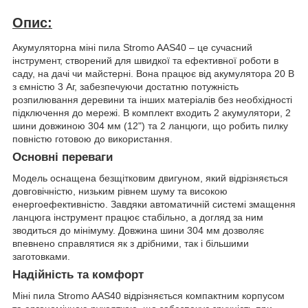
Опис:
Акумуляторна міні пила Stromo AAS40 – це сучасний
інструмент, створений для швидкої та ефективної роботи в
саду, на дачі чи майстерні. Вона працює від акумулятора 20 В
з ємністю 3 Аг, забезпечуючи достатню потужність
розпилювання деревини та інших матеріалів без необхідності
підключення до мережі. В комплект входить 2 акумулятори, 2
шини довжиною 304 мм (12") та 2 ланцюги, що робить пилку
повністю готовою до використання.
Основні переваги
Модель оснащена безщітковим двигуном, який відрізняється
довговічністю, низьким рівнем шуму та високою
енергоефективністю. Завдяки автоматичній системі змащення
ланцюга інструмент працює стабільно, а догляд за ним
зводиться до мінімуму. Довжина шини 304 мм дозволяє
впевнено справлятися як з дрібними, так і більшими
заготовками.
Надійність та комфорт
Міні пила Stromo AAS40 відрізняється компактним корпусом