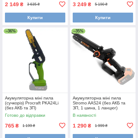
2 149
3 249
₴
₴
3 635 ₴
5 190 ₴
Купити
Купити
–36%
–35%
Акумуляторна міні пила
Акумуляторна міні пила
(сучкоріз) Procraft PKA24Li
Stromo AAS24 (без АКБ та
(без АКБ та ЗП)
ЗП, 1 шина, 1 ланцюг)
Готово до відправки
В наявності
765
1 290
₴
₴
1 199 ₴
1 999 ₴