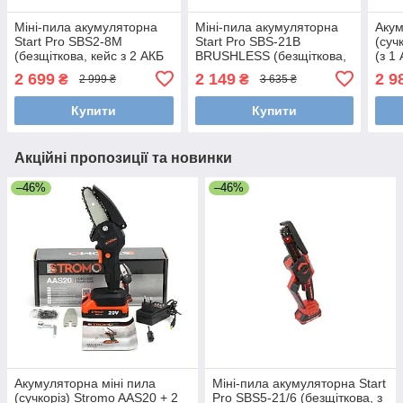
Міні-пила акумуляторна
Міні-пила акумуляторна
Акум
Start Pro SBS2-8M
Start Pro SBS-21B
(суч
(безщіткова, кейс з 2 АКБ
BRUSHLESS (безщіткова,
(з 1
та ЗП)
2 шини, 2 ланцюга, з АКБ
ланц
2 699
2 149
2 9
₴
₴
2 999 ₴
3 635 ₴
та ЗП)
Купити
Купити
Акційні пропозиції та новинки
–46%
–46%
Акумуляторна міні пила
Міні-пила акумуляторна Start
(сучкоріз) Stromo AAS20 + 2
Pro SBS5-21/6 (безщіткова, з