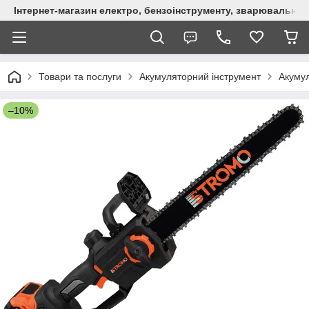
Інтернет-магазин електро, бензоінструменту, зварювально
Товари та послуги
Акумуляторний інструмент
Акумул
–10%