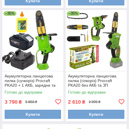
Купити
Купити
–35%
–35%
Акумуляторна ланцюгова
Акумуляторна ланцюгова
пилка (сучкоріз) Procraft
пилка (гілкоріз) Procraft
PKA20 + 1 АКБ, зарядне та
PKA20 без АКБ та ЗП
масло ланцюга
Готово до відправки
Готово до відправки
3 790
2 610
₴
₴
5 850 ₴
3 999 ₴
Купити
Купити