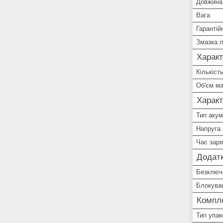
Довжина
Вага
Гарантій
Змазка 
Характ
Кількіст
Об'єм ма
Характ
Тип аку
Напруга
Час зар
Додатк
Безключ
Блокува
Компле
Тип упак