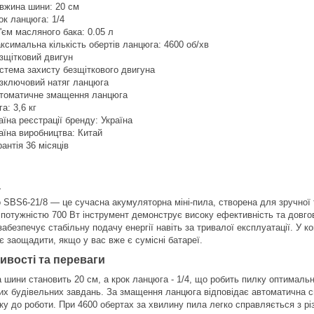
вжина шини: 20 см
ок ланцюга: 1/4
'єм масляного бака: 0.05 л
ксимальна кількість обертів ланцюга: 4600 об/хв
зщітковий двигун
стема захисту безщіткового двигуна
зключовий натяг ланцюга
томатичне змащення ланцюга
га: 3,6 кг
аїна реєстрації бренду: Україна
аїна виробництва: Китай
рантія 36 місяців
:
ro SBS6-21/8 — це сучасна акумуляторна міні-пила, створена для зручної
 потужністю 700 Вт інструмент демонструє високу ефективність та довгов
забезпечує стабільну подачу енергії навіть за тривалої експлуатації. У 
є заощадити, якщо у вас вже є сумісні батареї.
ивості та переваги
 шини становить 20 см, а крок ланцюга - 1/4, що робить пилку оптимальн
них будівельних завдань. За змащення ланцюга відповідає автоматична 
вку до роботи. При 4600 обертах за хвилину пила легко справляється з р