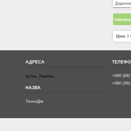
Додатко
Інформа
Ціна:
2 
+380 (68)
Ірпінь, Україна
+380 (99)
ТехноДім