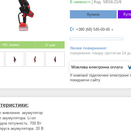
В наявності
Код:
SBS6-21/8
Купи
Купити
+380 (68) 545-00-45
–9%
27 днів
повернення товару протягом 14 д
У компанії підключені електронні
покидаючи сайту.
теристики:
п живлення: акумулятор
п акумулятора: Li-on
ідна потужність: 700 Вт
пруга акумулятора: 20 В