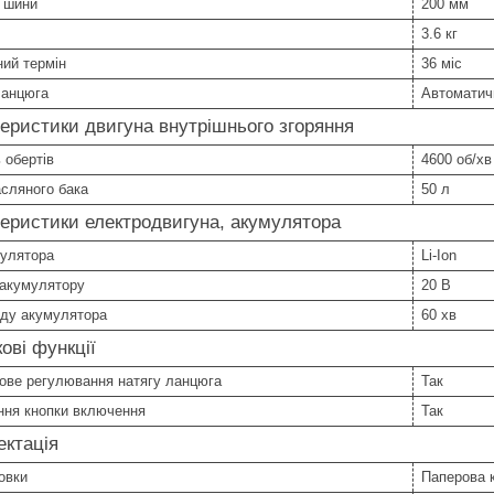
 шини
200 мм
3.6 кг
ний термін
36 міс
ланцюга
Автоматич
еристики двигуна внутрішнього згоряння
ь обертів
4600 об/хв
сляного бака
50 л
еристики електродвигуна, акумулятора
мулятора
Li-Ion
 акумулятору
20 В
яду акумулятора
60 хв
ові функції
ове регулювання натягу ланцюга
Так
ння кнопки включення
Так
ктація
овки
Паперова 