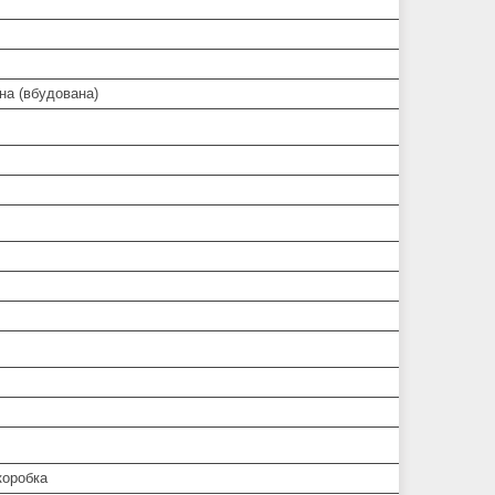
на (вбудована)
коробка