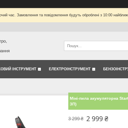
очий час. Замовлення та повідомлення будуть оброблені з 10:00 найближч
тро,
нання
КОВИЙ ІНСТРУМЕНТ
ЕЛЕКТРОІНСТРУМЕНТ
БЕНЗОІНСТР
Міні-пила акумуляторна Start
ЗП)
2 999 ₴
3 299 ₴