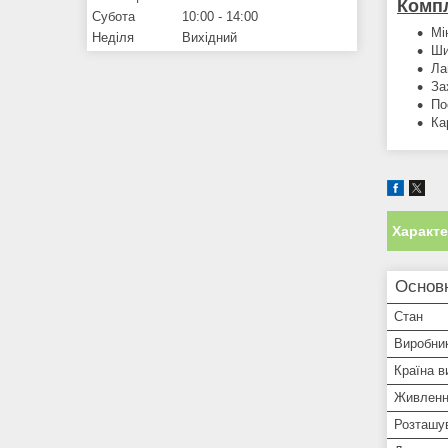
Компл
Субота
10:00
14:00
Мі
Неділя
Вихідний
Ши
Ла
За
По
Ка
Характ
Основ
Стан
Виробни
Країна в
Живлен
Розташу