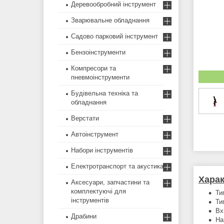
Деревообробний інструмент
Зварювальне обладнання
Садово парковий інструмент
Бензоінструменти
Компресори та
пневмоінструменти
Будівельна техніка та
обладнання
Верстати
Автоінструмент
Набори інструментів
Електротранспорт та акустика
Харак
Аксесуари, запчастини та
комплектуючі для
Ти
інструментів
Ти
Вх
Драбини
На