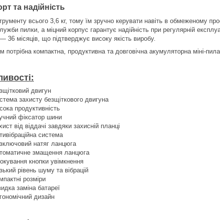
рт та надійність
струменту всього 3,6 кг, тому їм зручно керувати навіть в обмеженому пр
служби пилки, а міцний корпус гарантує надійність при регулярній експлу
 — 36 місяців, що підтверджує високу якість виробу.
м потрібна компактна, продуктивна та довговічна акумуляторна міні-пила
ивості:
зщітковий двигун
стема захисту безщіткового двигуна
сока продуктивність
учний фіксатор шини
хист від віддачі завдяки захисній планці
тивібраційна система
зключовий натяг ланцюга
томатичне змащення ланцюга
окування кнопки увімкнення
зький рівень шуму та вібрацій
мпактні розміри
идка заміна батареї
гономічний дизайн