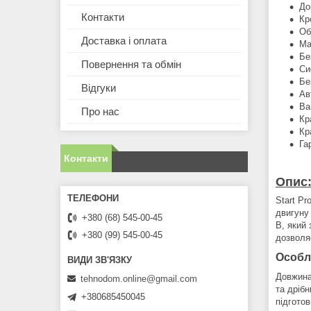
До
Контакти
Кр
Об
Доставка і оплата
Ма
Бе
Повернення та обмін
Си
Бе
Відгуки
Ав
Ва
Про нас
Кр
Кр
Га
Контакти
Опис
Start P
двигуну
+380 (68) 545-00-45
В, який 
+380 (99) 545-00-45
дозволя
Особл
Довжина
tehnodom.online@gmail.com
та дріб
+380685450045
підгото