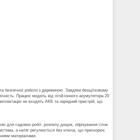
 та безпечної роботи з деревиною. Завдяки безщітковому
ічність. Працює модель від літій-іонного акумулятора 20
комплектацію не входять АКБ та зарядний пристрій, що
ою для садових робіт, розпилу дощок, обрізування гілок
система, а натяг регулюється без ключа, що прискорює
ізними матеріалами.