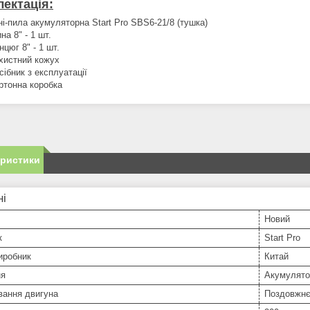
ектація:
ні-пила акумуляторна Start Pro SBS6-21/8 (тушка)
на 8" - 1 шт.
нцюг 8" - 1 шт.
хистний кожух
сібник з експлуатації
ртонна коробка
еристики
ні
Новий
к
Start Pro
иробник
Китай
ня
Акумулято
вання двигуна
Поздовжн