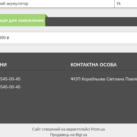
вий акумулятор
Ні
ція для замовлення
999 ₴
 545-00-45
ФОП Корабльова Світлана Павлі
 545-00-45
Сайт створений на маркетплейсі
Prom.ua
Продавець на Bigl.ua