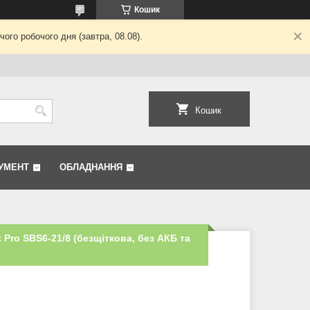
Кошик
ого робочого дня (завтра, 08.08).
Кошик
УМЕНТ
ОБЛАДНАННЯ
 Pro SBS6-21/8 (безщіткова, без АКБ та