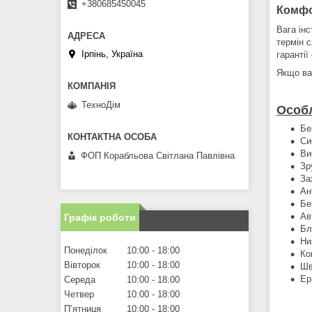
+380685450045
Комфо
Вага ін
термін 
Ірпінь, Україна
гарантії
Якщо ва
ТехноДім
Особл
Бе
Си
Ви
ФОП Корабльова Світлана Павлівна
Зр
За
Ан
Бе
Ав
Графік роботи
Бл
Ни
Понеділок
10:00
18:00
Ко
Вівторок
10:00
18:00
Шв
Ер
Середа
10:00
18:00
Четвер
10:00
18:00
Пʼятниця
10:00
18:00