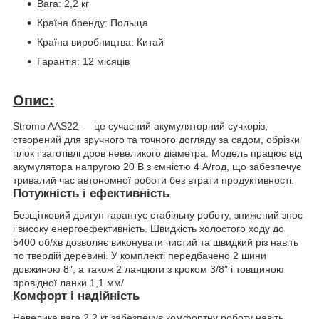
Вага: 2,2 кг
Країна бренду: Польща
Країна виробництва: Китай
Гарантія: 12 місяців
Опис:
Stromo AAS22 — це сучасний акумуляторний сучкоріз,
створений для зручного та точного догляду за садом, обрізки
гілок і заготівлі дров невеликого діаметра. Модель працює від
акумулятора напругою 20 В з ємністю 4 А/год, що забезпечує
тривалий час автономної роботи без втрати продуктивності.
Потужність і ефективність
Безщітковий двигун гарантує стабільну роботу, знижений знос
і високу енергоефективність. Швидкість холостого ходу до
5400 об/хв дозволяє виконувати чистий та швидкий різ навіть
по твердій деревині. У комплекті передбачено 2 шини
довжиною 8″, а також 2 ланцюги з кроком 3/8″ і товщиною
провідної ланки 1,1 мм/
Комфорт і надійність
Невелика вага 2,2 кг забезпечує комфортну роботу навіть