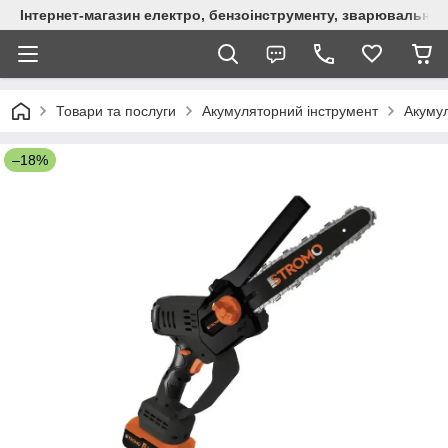
Інтернет-магазин електро, бензоінструменту, зварювально
Товари та послуги
Акумуляторний інструмент
Акумул
–18%