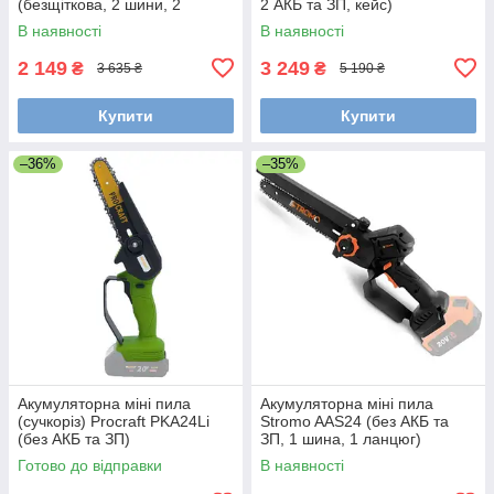
(безщіткова, 2 шини, 2
2 АКБ та ЗП, кейс)
ланцюга, з АКБ та ЗП)
В наявності
В наявності
2 149
3 249
₴
₴
3 635 ₴
5 190 ₴
Купити
Купити
–36%
–35%
Акумуляторна міні пила
Акумуляторна міні пила
(сучкоріз) Procraft PKA24Li
Stromo AAS24 (без АКБ та
(без АКБ та ЗП)
ЗП, 1 шина, 1 ланцюг)
Готово до відправки
В наявності