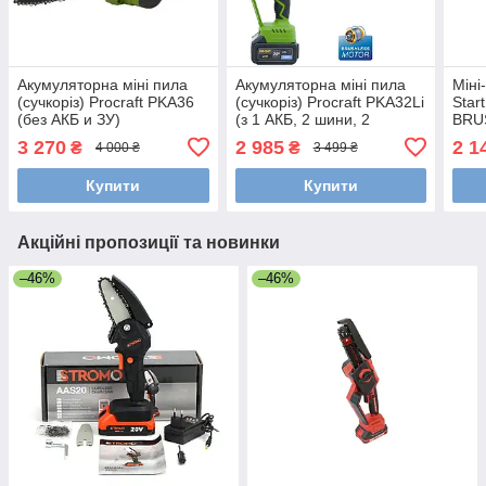
Акумуляторна міні пила
Акумуляторна міні пила
Міні
(сучкоріз) Procraft PKA36
(сучкоріз) Procraft PKA32Li
Star
(без АКБ и ЗУ)
(з 1 АКБ, 2 шини, 2
BRUS
ланцюги, кобура)
2 ши
3 270
2 985
2 1
₴
₴
4 000 ₴
3 499 ₴
та З
Купити
Купити
Акційні пропозиції та новинки
–46%
–46%