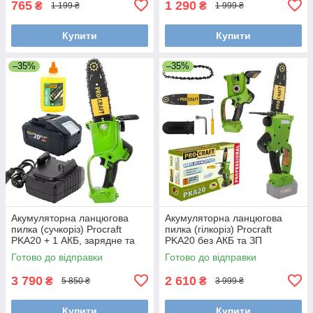
765
1 290
₴
₴
1 199 ₴
1 999 ₴
Купити
Купити
–35%
–35%
Акумуляторна ланцюгова
Акумуляторна ланцюгова
пилка (сучкоріз) Procraft
пилка (гілкоріз) Procraft
PKA20 + 1 АКБ, зарядне та
PKA20 без АКБ та ЗП
масло ланцюга
Готово до відправки
Готово до відправки
3 790
2 610
₴
₴
5 850 ₴
3 999 ₴
Купити
Купити