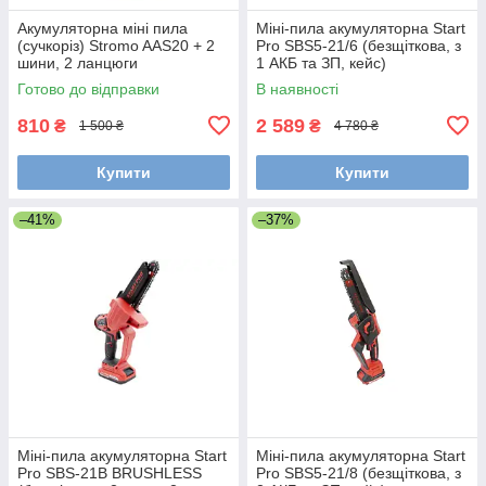
Акумуляторна міні пила
Міні-пила акумуляторна Start
(сучкоріз) Stromo AAS20 + 2
Pro SBS5-21/6 (безщіткова, з
шини, 2 ланцюги
1 АКБ та ЗП, кейс)
Готово до відправки
В наявності
810
2 589
₴
₴
1 500 ₴
4 780 ₴
Купити
Купити
–41%
–37%
Міні-пила акумуляторна Start
Міні-пила акумуляторна Start
Pro SBS-21B BRUSHLESS
Pro SBS5-21/8 (безщіткова, з