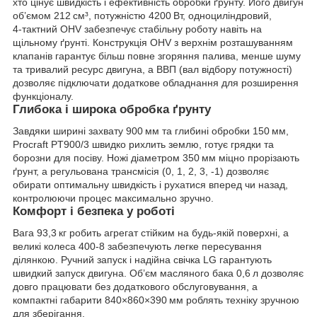
хто цінує швидкість і ефективність обробки ґрунту. Його двигун
об’ємом 212 см³, потужністю 4200 Вт, одноциліндровий,
4‑тактний OHV забезпечує стабільну роботу навіть на
щільному ґрунті. Конструкція OHV з верхнім розташуванням
клапанів гарантує більш повне згоряння палива, менше шуму
та тривалий ресурс двигуна, а ВВП (вал відбору потужності)
дозволяє підключати додаткове обладнання для розширення
функціоналу.
Глибока і широка обробка ґрунту
Завдяки ширині захвату 900 мм та глибині обробки 150 мм,
Procraft PT900/3 швидко рихлить землю, готує грядки та
борозни для посіву. Ножі діаметром 350 мм міцно прорізають
ґрунт, а регульована трансмісія (0, 1, 2, 3, -1) дозволяє
обирати оптимальну швидкість і рухатися вперед чи назад,
контролюючи процес максимально зручно.
Комфорт і безпека у роботі
Вага 93,3 кг робить агрегат стійким на будь-якій поверхні, а
великі колеса 400‑8 забезпечують легке пересування
ділянкою. Ручний запуск і надійна свічка LG гарантують
швидкий запуск двигуна. Об’єм масляного бака 0,6 л дозволяє
довго працювати без додаткового обслуговування, а
компактні габарити 840×860×390 мм роблять техніку зручною
для зберігання.