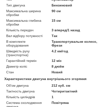
Тип двигуна
Бензиновий
Максимальна ширина
90 см
обробки
Максимальна глибина
15 см
обробки
Кількість передач
3 вперед/1 назад
Вал відбору потужності
Так
В комплекте
Транспортувальне колесо,
оборудования
Фрези
Швидкість руху
4.2 км/год
(транспортна)
Гарантійний термін
12 міс
Діаметр коліс
8 дюйм
Стан
Новий
Характеристики двигуна внутрішнього згоряння
Об'єм двигуна
212 куб. см
Тактность двигуна
Чотиритактний
Кількість циліндрів
1
Система охолодження
Повітряна
двигуна