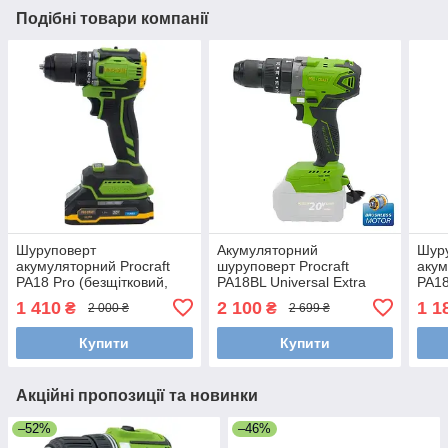
Подібні товари компанії
Шуруповерт
Акумуляторний
Шур
акумуляторний Procraft
шуруповерт Procraft
акум
PA18 Pro (безщітковий,
PA18BL Universal Extra
PA1
кейс, 1 АКБ 2 Аг та ЗП)
(безщітковий, кейс, без
1 410
2 100
1 1
₴
₴
2 000 ₴
2 699 ₴
АКБ та ЗП)
Купити
Купити
Акційні пропозиції та новинки
–52%
–46%