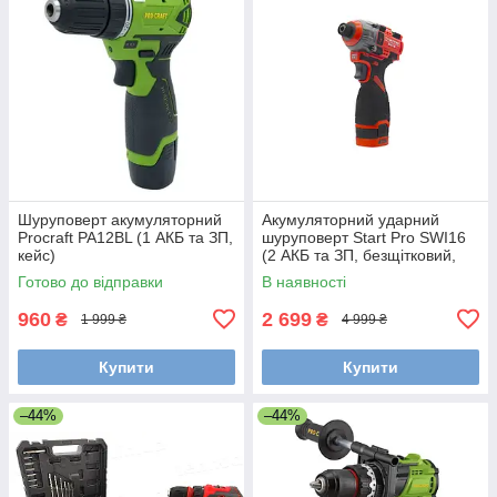
Шуруповерт акумуляторний
Акумуляторний ударний
Procraft PA12BL (1 АКБ та ЗП,
шуруповерт Start Pro SWI16
кейс)
(2 АКБ та ЗП, безщітковий,
кейс)
Готово до відправки
В наявності
960
2 699
₴
₴
1 999 ₴
4 999 ₴
Купити
Купити
–44%
–44%