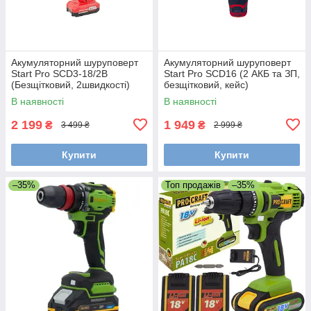
Акумуляторний шуруповерт
Акумуляторний шуруповерт
Start Pro SCD3-18/2B
Start Pro SCD16 (2 АКБ та ЗП,
(Безщітковий, 2швидкості)
безщітковий, кейс)
В наявності
В наявності
2 199
1 949
₴
₴
3 499 ₴
2 999 ₴
Купити
Купити
–35%
Топ продажів
–35%