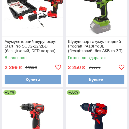
Акумуляторний шурупокрут
Шуруповерт акумуляторний
Start Pro SCD2-12/2BD
Procraft PA18ProBL
(безщітковий, DFR патрон)
(безщітковий, без АКБ та ЗП)
В наявності
Готово до відправки
2 299
2 250
₴
₴
4 082 ₴
3 990 ₴
Купити
Купити
–37%
–35%