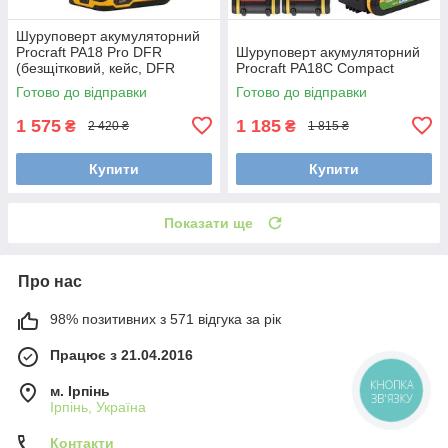
Шуруповерт акумуляторний
Procraft PA18 Pro DFR
Шуруповерт акумуляторний
(безщітковий, кейс, DFR
Procraft PA18C Compact
патрон, 1 АКБ 2 Аг та ЗП)
Готово до відправки
Готово до відправки
1 575
1 185
₴
₴
2 420 ₴
1 815 ₴
Купити
Купити
Показати ще
Про нас
98% позитивних з 571 відгука за рік
Працює з 21.04.2016
КНОПКА
м. Ірпінь
ЗВ'ЯЗКУ
Ірпінь, Україна
Контакти