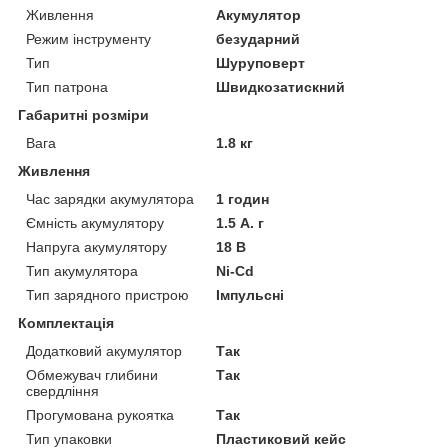
Живлення
Акумулятор
Режим інструменту
безударний
Тип
Шуруповерт
Тип патрона
Швидкозатискний
Габаритні розміри
Вага
1.8 кг
Живлення
Час зарядки акумулятора
1 годин
Ємність акумулятору
1.5 А. г
Напруга акумулятору
18 В
Тип акумулятора
Ni-Cd
Тип зарядного пристрою
Імпульсні
Комплектація
Додатковий акумулятор
Так
Обмежувач глибини
Так
свердління
Прогумована рукоятка
Так
Тип упаковки
Пластиковий кейс