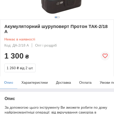
Акумуляторний шуруповерт Протон ТАК-2/18
А
Немає в наявності
Код: ДА-2/18 А
Опт і роздріб
1 300
₴
1 260 ₴
від 2 шт.
Опис
Характеристики
Доставка
Оплата
Умови п
Опис
За допомогою цього інструменту Ви зможете робити по дому
найрізноманітніші операції: від вкручування саморіза в