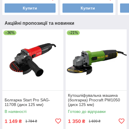
Купити
Купити
Акційні пропозиції та новинки
–36%
–21%
Кутошліфувальна машина
Болгарка Start Pro SAG-
(болгарка) Procraft PW1050
1170B (диск 125 мм)
(диск 125 мм)
В наявності
Готово до відправки
1 149
1 350
₴
₴
1 784 ₴
1 699 ₴