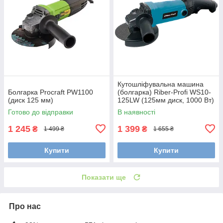
Кутошліфувальна машина
Болгарка Procraft PW1100
(болгарка) Riber-Profi WS10-
(диск 125 мм)
125LW (125мм диск, 1000 Вт)
Готово до відправки
В наявності
1 245
1 399
₴
₴
1 499 ₴
1 655 ₴
Купити
Купити
Показати ще
Про нас