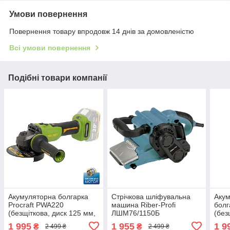
Умови повернення
Повернення товару впродовж 14 днів за домовленістю
Всі умови повернення
Подібні товари компанії
Акумуляторна болгарка
Стрічкова шліфувальна
Акум
Procraft PWA220
машина Riber-Profi
болг
(безщіткова, диск 125 мм,
ЛШМ76/1150Б
(без
без АКБ та ЗП)
(регулювання швидкості)
заря
1 995
1 955
1 9
₴
₴
2 499 ₴
2 499 ₴