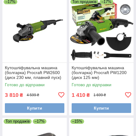
–17%
Топ продажів
–17%
Кутошліфувальна машина
Кутошліфувальна машина
(болгарка) Procraft PW2600
(болгарка) Procraft PW1200
(диск 230 мм, плавний пуск)
(диск 125 мм)
Готово до відправки
Готово до відправки
3 810
1 410
₴
₴
4 599 ₴
1 699 ₴
Купити
Купити
Топ продажів
–17%
–15%