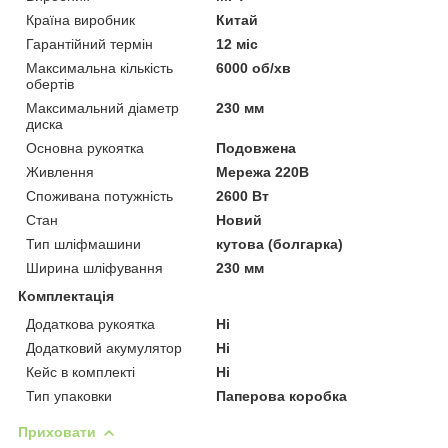
Країна виробник
Китай
Гарантійний термін
12 міс
Максимальна кількість
6000 об/хв
обертів
Максимальний діаметр
230 мм
диска
Основна рукоятка
Подовжена
Живлення
Мережа 220В
Споживана потужність
2600 Вт
Стан
Новий
Тип шліфмашини
кутова (болгарка)
Ширина шліфування
230 мм
Комплектація
Додаткова рукоятка
Ні
Додатковий акумулятор
Ні
Кейс в комплекті
Ні
Тип упаковки
Паперова коробка
Приховати