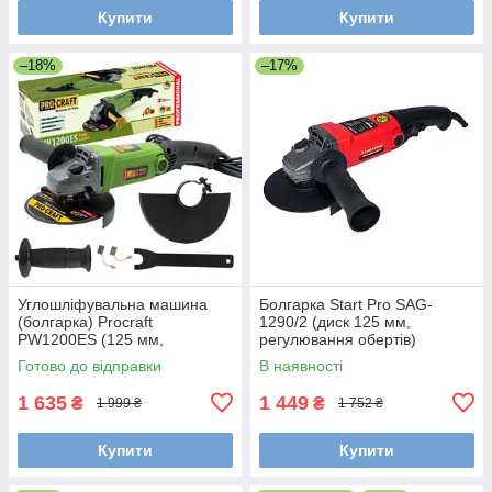
Купити
Купити
–18%
–17%
Углошліфувальна машина
Болгарка Start Pro SAG-
(болгарка) Procraft
1290/2 (диск 125 мм,
PW1200ES (125 мм,
регулювання обертів)
регулювання обертів)
Готово до відправки
В наявності
1 635
1 449
₴
₴
1 999 ₴
1 752 ₴
Купити
Купити