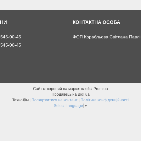
 545-00-45
ФОП Корабльова Світлана Павлі
 545-00-45
Сайт створений на маркетплейсі
Prom.ua
Продавець на Bigl.ua
ТехноДім |
Поскаржитися на контент
|
Політика конфіденційності
Select Language
▼