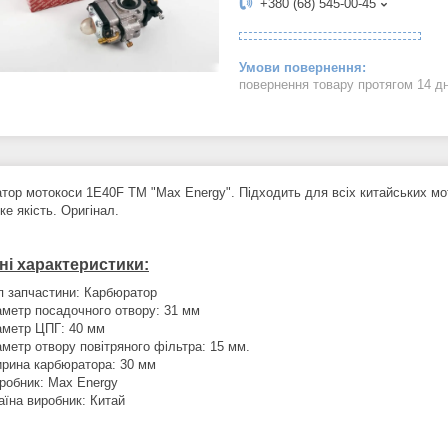
+380 (68) 545-00-45
повернення товару протягом 14 д
тор мотокоси 1E40F ТМ "Max Energy". Підходить для всіх китайських мот
е якість. Оригінал.
ні характеристики:
п запчастини: Карбюратор
аметр посадочного отвору: 31 мм
аметр ЦПГ: 40 мм
аметр отвору повітряного фільтра: 15 мм.
рина карбюратора: 30 мм
робник: Max Energy
аїна виробник: Китай