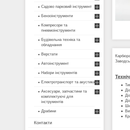
Садово парковий інструмент
Бензоінструменти
Компресори та
пневмоінструменти
Будівельна техніка та
обладнання
Верстати
Карбюра
Заводськ
Автоінструмент
Набори інструментів
Техніч
Електротранспорт та акустика
Ти
Ді
Аксесуари, запчастини та
Ді
комплектуючі для
Ді
інструментів
Ши
Драбини
Ви
Кр
Контакти