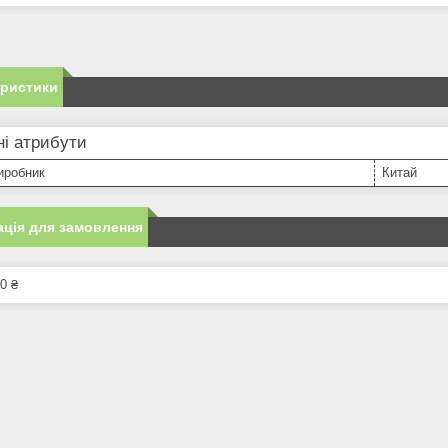
еристики
і атрибути
иробник
Китай
ція для замовлення
0 ₴