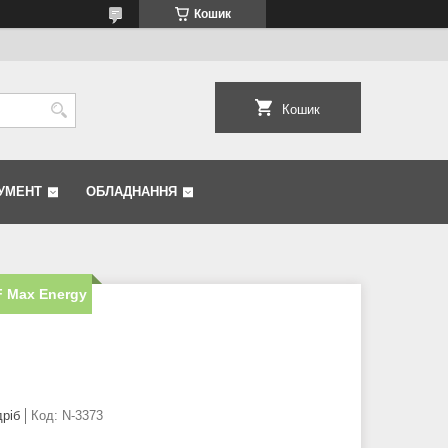
Кошик
Кошик
УМЕНТ
ОБЛАДНАННЯ
 Max Energy
дріб
Код:
N-3373