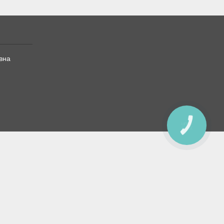
вна
КНОПКА
ЗВ'ЯЗКУ